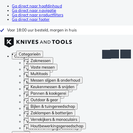
Ga direct naar hoofdinhoud
Ga direct naar navigatie
Ga direct naar productfilters
Ga direct naar footer
Voor 18:00 uur besteld, morgen in huis
Categorieën
Categorieën
Zakmessen
Zakmessen
Vaste messen
Vaste messen
Multitools
Multitools
Messen slijpen & onderhoud
Messen slijpen & onderhoud
Keukenmessen & snijden
Keukenmessen & snijden
Pannen & kookgerei
Pannen & kookgerei
Outdoor & gear
Outdoor & gear
Bijlen & tuingereedschap
Bijlen & tuingereedschap
Zaklampen & batterijen
Zaklampen & batterijen
Verrekijkers & monoculairs
Verrekijkers & monoculairs
Houtbewerkingsgereedschap
Houtbewerkingsgereedschap