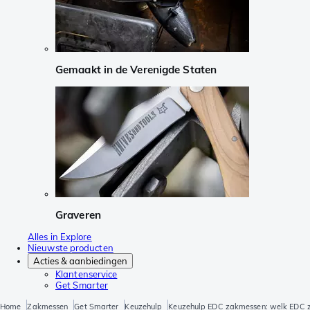
Gemaakt in de Verenigde Staten
Graveren
Alles in Explore
Nieuwste producten
Acties & aanbiedingen
Klantenservice
Get Smarter
Home
Zakmessen
Get Smarter
Keuzehulp
Keuzehulp EDC zakmessen: welk EDC z