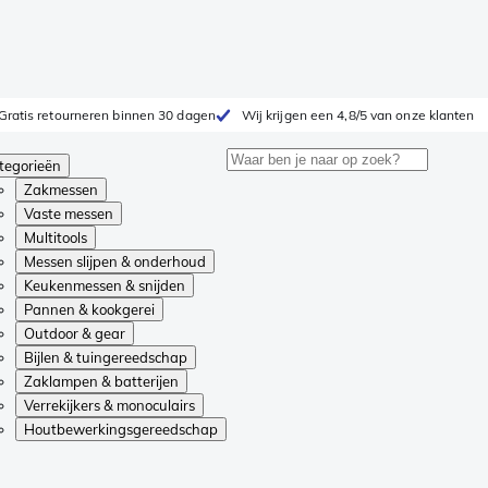
Gratis retourneren binnen 30 dagen
Wij krijgen een 4,8/5 van onze klanten
tegorieën
Zakmessen
Vaste messen
Multitools
Messen slijpen & onderhoud
Keukenmessen & snijden
Pannen & kookgerei
Outdoor & gear
Bijlen & tuingereedschap
Zaklampen & batterijen
Verrekijkers & monoculairs
Houtbewerkingsgereedschap