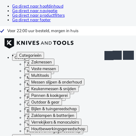
Ga direct naar hoofdinhoud
Ga direct naar navigatie
Ga direct naar productfilters
Ga direct naar footer
Voor 22:00 uur besteld, morgen in huis
Categorieën
Categorieën
Zakmessen
Zakmessen
Vaste messen
Vaste messen
Multitools
Multitools
Messen slijpen & onderhoud
Messen slijpen & onderhoud
Keukenmessen & snijden
Keukenmessen & snijden
Pannen & kookgerei
Pannen & kookgerei
Outdoor & gear
Outdoor & gear
Bijlen & tuingereedschap
Bijlen & tuingereedschap
Zaklampen & batterijen
Zaklampen & batterijen
Verrekijkers & monoculairs
Verrekijkers & monoculairs
Houtbewerkingsgereedschap
Houtbewerkingsgereedschap