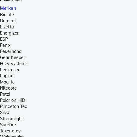
Merken
BioLite
Duracell
Elzetta
Energizer
ESP
Fenix
Feuerhand
Gear Keeper
HDS Systems
Ledlenser
Lupine
Maglite
Nitecore
Petzl
Polarion HID
Princeton Tec
Silva
Streamlight
Surefire
Texenergy
WakaWaka