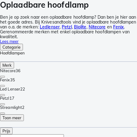
Oplaadbare hoofdlamp
Ben je op zoek naar een oplaadbare hoofdlamp? Dan ben je hier aan
het goede adres. Bij Knivesandtools vind je oplaadbare hoofdlampen
van o.a. de merken:
Ledlenser
,
Petzl
,
Biolite
,
Nitecore
en
Fenix
.
Gerenommeerde merken met enkel oplaadbare hoofdlampen van
kwaliteit.
Lees meer
Categorie
Hoofdlampen
Merk
Nitecore
36
Fenix
35
Led Lenser
22
Petzl
17
Streamlight
2
Toon meer
Prijs