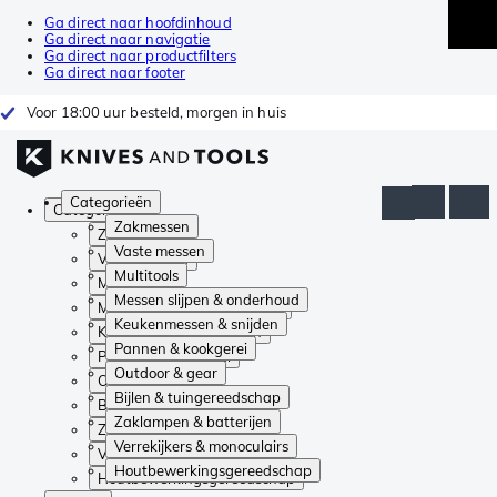
Ga direct naar hoofdinhoud
Ga direct naar navigatie
Ga direct naar productfilters
Ga direct naar footer
Voor 18:00 uur besteld, morgen in huis
Categorieën
Categorieën
Zakmessen
Zakmessen
Vaste messen
Vaste messen
Multitools
Multitools
Messen slijpen & onderhoud
Messen slijpen & onderhoud
Keukenmessen & snijden
Keukenmessen & snijden
Pannen & kookgerei
Pannen & kookgerei
Outdoor & gear
Outdoor & gear
Bijlen & tuingereedschap
Bijlen & tuingereedschap
Zaklampen & batterijen
Zaklampen & batterijen
Verrekijkers & monoculairs
Verrekijkers & monoculairs
Houtbewerkingsgereedschap
Houtbewerkingsgereedschap