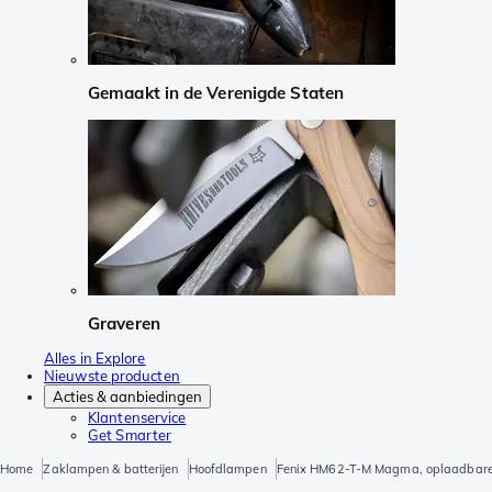
Gemaakt in de Verenigde Staten
Graveren
Alles in Explore
Nieuwste producten
Acties & aanbiedingen
Klantenservice
Get Smarter
Home
Zaklampen & batterijen
Hoofdlampen
Fenix HM62-T-M Magma, oplaadbare