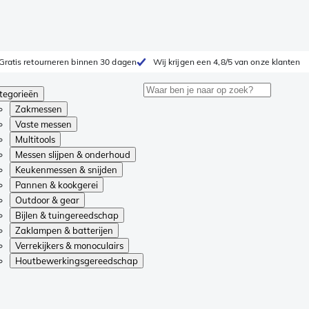
Gratis retourneren binnen 30 dagen
Wij krijgen een 4,8/5 van onze klanten
tegorieën
Zakmessen
Vaste messen
Multitools
Messen slijpen & onderhoud
Keukenmessen & snijden
Pannen & kookgerei
Outdoor & gear
Bijlen & tuingereedschap
Zaklampen & batterijen
Verrekijkers & monoculairs
Houtbewerkingsgereedschap