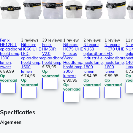
Fenix
3 reviews
39 reviews
1 review
2 reviews
1 review
11 
HP12R-T
Nitecore
Fenix
Nitecore
Nitecore
Nitecore
Nit
oplaadbare
HC60 UHE
HM50R
HC75 UHE
NU53
HC70 UHE
NU
hoofdlamp,
LED,
V2.0
E-focus
oplaadbare
LED,
opl
1300
oplaadbare
oplaadbare
Work
Industriële
oplaadbare
hoo
lumen,
hoofdlamp,
hoofdlamp
Headlamp,
hoofdlamp,
hoofdlamp,
140
zwart
1600
€ 59,95
hoofdlamp,
1800
1600
lum
€ 89,99
lumen
Op
3000
lumen
lumen
€ 7
Op
€ 74,95
voorraad
lumens
€ 84,95
€ 89,95
Op
voorraad
Op
€ 99,95
Op
Op
voo
voorraad
Op
voorraad
voorraad
voorraad
Specificaties
Algemeen