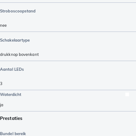
Stroboscoopstand
nee
Schakelaartype
drukknop bovenkant
Aantal LEDs
3
Waterdicht
ja
Prestaties
Bundel bereik