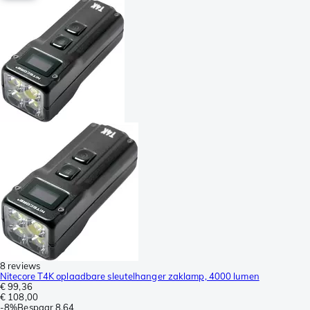
8 reviews
Nitecore T4K oplaadbare sleutelhanger zaklamp, 4000 lumen
€ 99,36
€ 108,00
-
8%
Bespaar
8,64