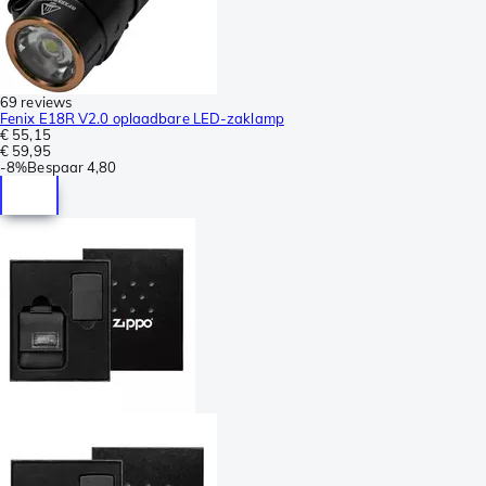
69 reviews
Fenix E18R V2.0 oplaadbare LED-zaklamp
€ 55,15
€ 59,95
-
8%
Bespaar
4,80