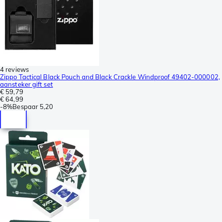
4 reviews
Zippo Tactical Black Pouch and Black Crackle Windproof 49402-000002,
aansteker gift set
€ 59,79
€ 64,99
-
8%
Bespaar
5,20