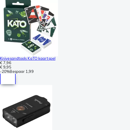
Knivesandtools KaTO kaartspel
€ 7,96
€ 9,95
-
20%
Bespaar
1,99