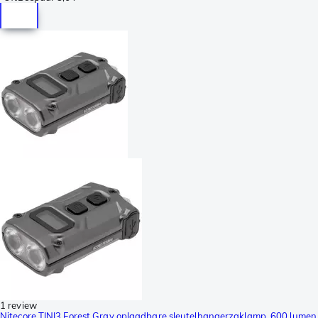
1 review
Nitecore TINI3 Forest Gray oplaadbare sleutelhangerzaklamp, 600 lumen