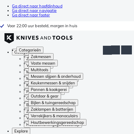
Ga direct naar hoofdinhoud
Ga direct naar navigatie
Ga direct naar footer
Voor 22:00 uur besteld, morgen in huis
Categorieën
Categorieën
Zakmessen
Zakmessen
Vaste messen
Vaste messen
Multitools
Multitools
Messen slijpen & onderhoud
Messen slijpen & onderhoud
Keukenmessen & snijden
Keukenmessen & snijden
Pannen & kookgerei
Pannen & kookgerei
Outdoor & gear
Outdoor & gear
Bijlen & tuingereedschap
Bijlen & tuingereedschap
Zaklampen & batterijen
Zaklampen & batterijen
Verrekijkers & monoculairs
Verrekijkers & monoculairs
Houtbewerkingsgereedschap
Houtbewerkingsgereedschap
Explore