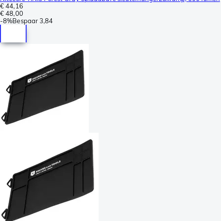
€ 44,16
€ 48,00
-
8%
Bespaar
3,84