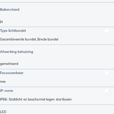
Bakenstand
ja
Type lichtbundel
Gecombineerde bundel
,
Brede bundel
Afwerking behuizing
gematteerd
Focusseerbaar
nee
IP-norm
IP66: Stofdicht en beschermd tegen stortbuien
LED