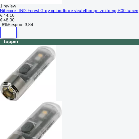
1 review
Nitecore TINI3 Forest Gray oplaadbare sleutelhangerzaklamp, 600 lumen
€ 44,16
€ 48,00
-
8%
Bespaar
3,84
topper