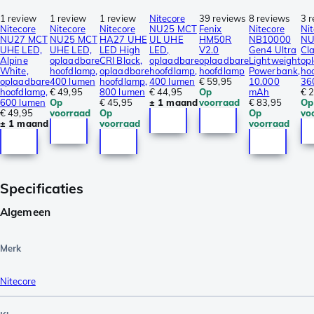
1 review
1 review
1 review
Nitecore
39 reviews
8 reviews
3 
Nitecore
Nitecore
Nitecore
NU25 MCT
Fenix
Nitecore
Ni
NU27 MCT
NU25 MCT
HA27 UHE
UL UHE
HM50R
NB10000
NU
UHE LED,
UHE LED,
LED High
LED,
V2.0
Gen4 Ultra
Cla
Alpine
oplaadbare
CRI Black,
oplaadbare
oplaadbare
Lightweight
op
White,
hoofdlamp,
oplaadbare
hoofdlamp,
hoofdlamp
Powerbank,
ho
oplaadbare
400 lumen
hoofdlamp,
400 lumen
€ 59,95
10.000
36
hoofdlamp,
€ 49,95
800 lumen
€ 44,95
Op
mAh
€ 
600 lumen
Op
€ 45,95
± 1 maand
voorraad
€ 83,95
Op
€ 49,95
voorraad
Op
Op
vo
± 1 maand
voorraad
voorraad
Specificaties
Algemeen
Merk
Nitecore