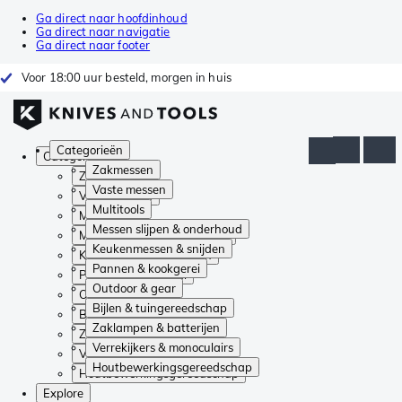
Ga direct naar hoofdinhoud
Ga direct naar navigatie
Ga direct naar footer
Voor 18:00 uur besteld, morgen in huis
Categorieën
Categorieën
Zakmessen
Zakmessen
Vaste messen
Vaste messen
Multitools
Multitools
Messen slijpen & onderhoud
Messen slijpen & onderhoud
Keukenmessen & snijden
Keukenmessen & snijden
Pannen & kookgerei
Pannen & kookgerei
Outdoor & gear
Outdoor & gear
Bijlen & tuingereedschap
Bijlen & tuingereedschap
Zaklampen & batterijen
Zaklampen & batterijen
Verrekijkers & monoculairs
Verrekijkers & monoculairs
Houtbewerkingsgereedschap
Houtbewerkingsgereedschap
Explore