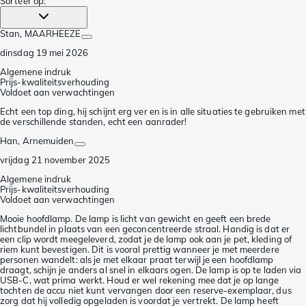
Sorteer op
:
Stan
, MAARHEEZE
dinsdag 19 mei 2026
Algemene indruk
Prijs-kwaliteitsverhouding
Voldoet aan verwachtingen
Echt een top ding, hij schijnt erg ver en is in alle situaties te gebruiken met
de verschillende standen, echt een aanrader!
Han
, Arnemuiden
vrijdag 21 november 2025
Algemene indruk
Prijs-kwaliteitsverhouding
Voldoet aan verwachtingen
Mooie hoofdlamp. De lamp is licht van gewicht en geeft een brede
lichtbundel in plaats van een geconcentreerde straal. Handig is dat er
een clip wordt meegeleverd, zodat je de lamp ook aan je pet, kleding of
riem kunt bevestigen. Dit is vooral prettig wanneer je met meerdere
personen wandelt: als je met elkaar praat terwijl je een hoofdlamp
draagt, schijn je anders al snel in elkaars ogen. De lamp is op te laden via
USB-C, wat prima werkt. Houd er wel rekening mee dat je op lange
tochten de accu niet kunt vervangen door een reserve-exemplaar, dus
zorg dat hij volledig opgeladen is voordat je vertrekt. De lamp heeft