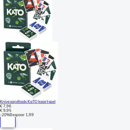
Knivesandtools KaTO kaartspel
€ 7,96
€ 9,95
-
20%
Bespaar
1,99