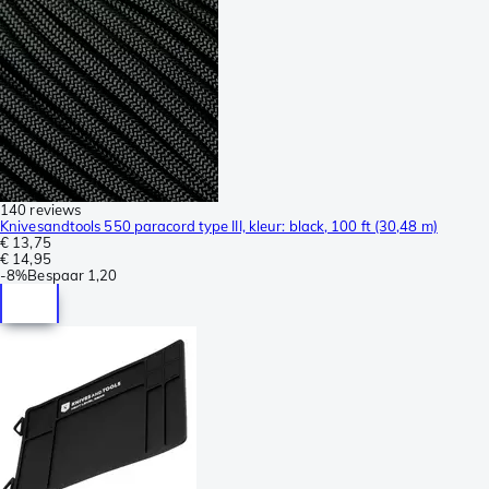
140 reviews
Knivesandtools 550 paracord type III, kleur: black, 100 ft (30,48 m)
€ 13,75
€ 14,95
-
8%
Bespaar
1,20