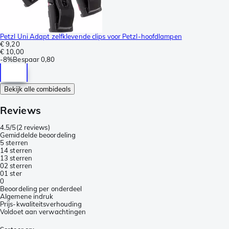
Petzl Uni Adapt zelfklevende clips voor Petzl-hoofdlampen
€ 9,20
€ 10,00
-
8%
Bespaar
0,80
Bekijk alle combideals
Reviews
4.5/5
(
2 reviews
)
Gemiddelde beoordeling
5 sterren
1
4 sterren
1
3 sterren
0
2 sterren
0
1 ster
0
Beoordeling per onderdeel
Algemene indruk
Prijs-kwaliteitsverhouding
Voldoet aan verwachtingen