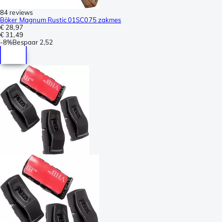
84 reviews
Böker Magnum Rustic 01SC075 zakmes
€ 28,97
€ 31,49
-
8%
Bespaar
2,52