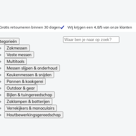
Gratis retourneren binnen 30 dagen
Wij krijgen een 4,8/5 van onze klanten
tegorieën
Zakmessen
Vaste messen
Multitools
Messen slijpen & onderhoud
Keukenmessen & snijden
Pannen & kookgerei
Outdoor & gear
Bijlen & tuingereedschap
Zaklampen & batterijen
Verrekijkers & monoculairs
Houtbewerkingsgereedschap