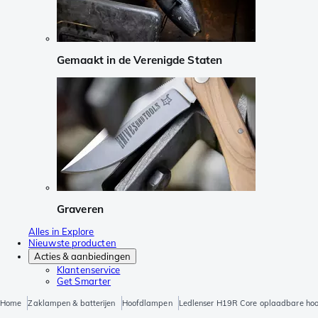
Gemaakt in de Verenigde Staten
Graveren
Alles in Explore
Nieuwste producten
Acties & aanbiedingen
Klantenservice
Get Smarter
Home
Zaklampen & batterijen
Hoofdlampen
Ledlenser H19R Core oplaadbare ho