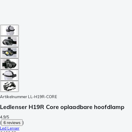
Artikelnummer
LL-H19R-CORE
Ledlenser H19R Core oplaadbare hoofdlamp
4.9/5
(
6 reviews
)
Led Lenser