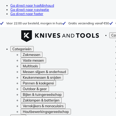
Ga direct naar hoofdinhoud
Ga direct naar navigatie
Ga direct naar footer
Voor 22:00 uur besteld, morgen in huis
Gratis verzending vanaf €50
Ca
Categorieën
Zakmessen
Vaste messen
Multitools
Messen slijpen & onderhoud
Keukenmessen & snijden
Pannen & kookgerei
Outdoor & gear
Bijlen & tuingereedschap
Zaklampen & batterijen
Verrekijkers & monoculairs
Houtbewerkingsgereedschap