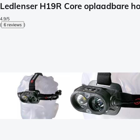
Ledlenser H19R Core oplaadbare h
4.9/5
(
6 reviews
)