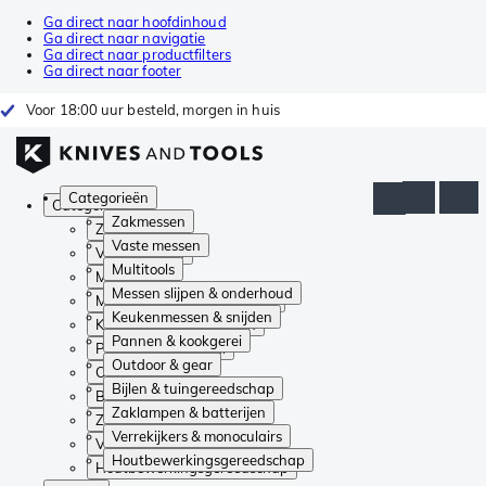
Ga direct naar hoofdinhoud
Ga direct naar navigatie
Ga direct naar productfilters
Ga direct naar footer
Voor 18:00 uur besteld, morgen in huis
Categorieën
Categorieën
Zakmessen
Zakmessen
Vaste messen
Vaste messen
Multitools
Multitools
Messen slijpen & onderhoud
Messen slijpen & onderhoud
Keukenmessen & snijden
Keukenmessen & snijden
Pannen & kookgerei
Pannen & kookgerei
Outdoor & gear
Outdoor & gear
Bijlen & tuingereedschap
Bijlen & tuingereedschap
Zaklampen & batterijen
Zaklampen & batterijen
Verrekijkers & monoculairs
Verrekijkers & monoculairs
Houtbewerkingsgereedschap
Houtbewerkingsgereedschap