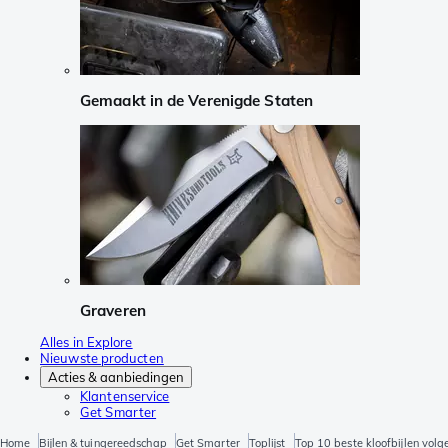
Gemaakt in de Verenigde Staten
Graveren
Alles in Explore
Nieuwste producten
Acties & aanbiedingen
Klantenservice
Get Smarter
Home
Bijlen & tuingereedschap
Get Smarter
Toplijst
Top 10 beste kloofbijlen volg