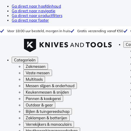
Ga direct naar hoofdinhoud
Ga direct naar navigatie
Ga direct naar productfilters
Ga direct naar footer
Voor 18:00 uur besteld, morgen in huis
Gratis verzending vanaf €50
Ca
Categorieën
Zakmessen
Vaste messen
Multitools
Messen slijpen & onderhoud
Keukenmessen & snijden
Pannen & kookgerei
Outdoor & gear
Bijlen & tuingereedschap
Zaklampen & batterijen
Verrekijkers & monoculairs
Houtbewerkingsgereedschap