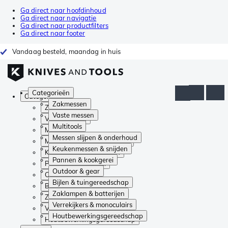
Ga direct naar hoofdinhoud
Ga direct naar navigatie
Ga direct naar productfilters
Ga direct naar footer
Vandaag besteld, maandag in huis
Categorieën
Categorieën
Zakmessen
Zakmessen
Vaste messen
Vaste messen
Multitools
Multitools
Messen slijpen & onderhoud
Messen slijpen & onderhoud
Keukenmessen & snijden
Keukenmessen & snijden
Pannen & kookgerei
Pannen & kookgerei
Outdoor & gear
Outdoor & gear
Bijlen & tuingereedschap
Bijlen & tuingereedschap
Zaklampen & batterijen
Zaklampen & batterijen
Verrekijkers & monoculairs
Verrekijkers & monoculairs
Houtbewerkingsgereedschap
Houtbewerkingsgereedschap