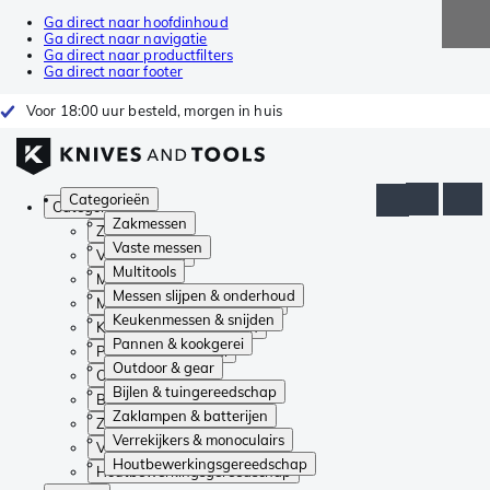
Ga direct naar hoofdinhoud
Ga direct naar navigatie
Ga direct naar productfilters
Ga direct naar footer
Voor 18:00 uur besteld, morgen in huis
Categorieën
Categorieën
Zakmessen
Zakmessen
Vaste messen
Vaste messen
Multitools
Multitools
Messen slijpen & onderhoud
Messen slijpen & onderhoud
Keukenmessen & snijden
Keukenmessen & snijden
Pannen & kookgerei
Pannen & kookgerei
Outdoor & gear
Outdoor & gear
Bijlen & tuingereedschap
Bijlen & tuingereedschap
Zaklampen & batterijen
Zaklampen & batterijen
Verrekijkers & monoculairs
Verrekijkers & monoculairs
Houtbewerkingsgereedschap
Houtbewerkingsgereedschap