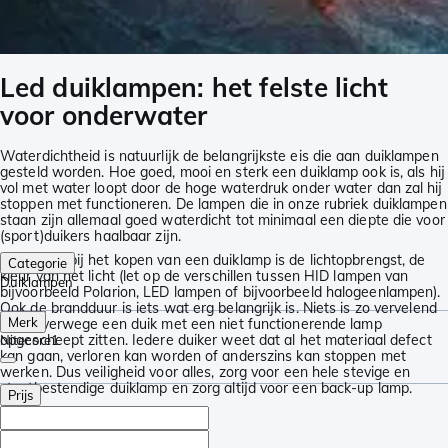
Led duiklampen: het felste licht
voor onderwater
Waterdichtheid is natuurlijk de belangrijkste eis die aan duiklampen
gesteld worden. Hoe goed, mooi en sterk een duiklamp ook is, als hij
vol met water loopt door de hoge waterdruk onder water dan zal hij
stoppen met functioneren. De lampen die in onze rubriek duiklampen
staan zijn allemaal goed waterdicht tot minimaal een diepte die voor
(sport)duikers haalbaar zijn.
Belangrijk bij het kopen van een duiklamp is de lichtopbrengst, de
Categorie
kleur van het licht (let op de verschillen tussen HID lampen van
Duiklampen
bijvoorbeeld Polarion, LED lampen of bijvoorbeeld halogeenlampen).
Ook de brandduur is iets wat erg belangrijk is. Niets is zo vervelend
Merk
als halverwege een duik met een niet functionerende lamp
opgescheept zitten. Iedere duiker weet dat al het materiaal defect
Nitecore
1
kan gaan, verloren kan worden of anderszins kan stoppen met
werken. Dus veiligheid voor alles, zorg voor een hele stevige en
stootbestendige duiklamp en zorg altijd voor een back-up lamp.
Prijs