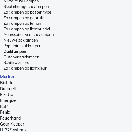
Militaire zaklampen
Sleutelhangerzaklampen
Zaklampen op batterijtype
Zaklampen op gebruik
Zaklampen op lumen
Zaklampen op lichtbundel
Accessoires voor zaklampen
Nieuwe zaklampen
Populaire zaklampen
Duiklampen
Outdoor zaklampen
Schijnwerpers
Zaklampen op lichtkleur
Merken
BioLite
Duracell
Elzetta
Energizer
ESP
Fenix
Feuerhand
Gear Keeper
HDS Systems