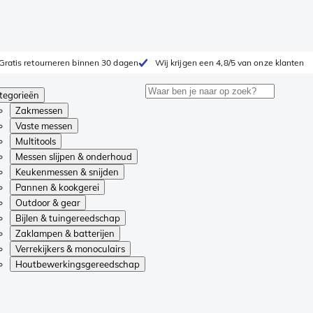
Gratis retourneren binnen 30 dagen
Wij krijgen een 4,8/5 van onze klanten
tegorieën
Zakmessen
Vaste messen
Multitools
Messen slijpen & onderhoud
Keukenmessen & snijden
Pannen & kookgerei
Outdoor & gear
Bijlen & tuingereedschap
Zaklampen & batterijen
Verrekijkers & monoculairs
Houtbewerkingsgereedschap