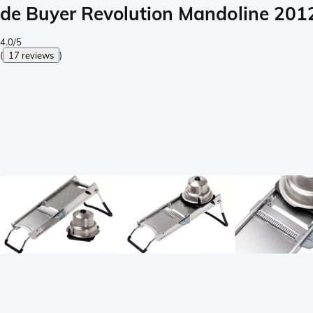
de Buyer Revolution Mandoline 201
4.0/5
(
17 reviews
)