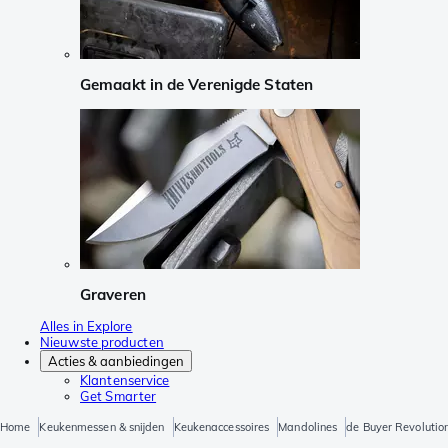
Gemaakt in de Verenigde Staten
Graveren
Alles in Explore
Nieuwste producten
Acties & aanbiedingen
Klantenservice
Get Smarter
Home
Keukenmessen & snijden
Keukenaccessoires
Mandolines
de Buyer Revoluti