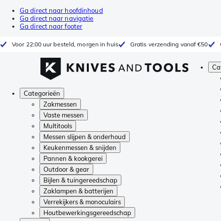
Ga direct naar hoofdinhoud
Ga direct naar navigatie
Ga direct naar footer
Voor 22:00 uur besteld, morgen in huis
Gratis verzending vanaf €50
Ca
Categorieën
Zakmessen
Vaste messen
Multitools
Messen slijpen & onderhoud
Keukenmessen & snijden
Pannen & kookgerei
Outdoor & gear
Bijlen & tuingereedschap
Zaklampen & batterijen
Verrekijkers & monoculairs
Houtbewerkingsgereedschap