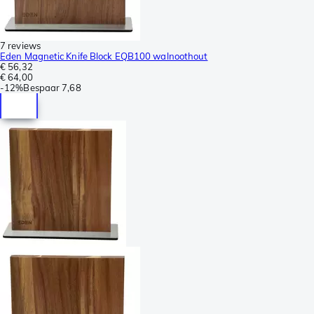
7 reviews
Eden Magnetic Knife Block EQB100 walnoothout
€ 56,32
€ 64,00
-
12%
Bespaar
7,68