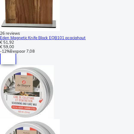
26 reviews
Eden Magnetic Knife Block EQB101 acaciahout
€ 51,92
€ 59,00
-
12%
Bespaar
7,08