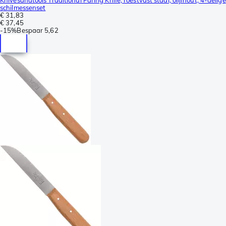
schilmessenset
€ 31,83
€ 37,45
-
15%
Bespaar
5,62