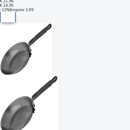
€ 21,96
€ 24,95
-
12%
Bespaar
2,99