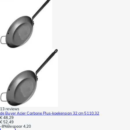
13 reviews
de Buyer Acier Carbone Plus-koekenpan 32 cm 5110.32
€ 48,29
€ 52,49
-
8%
Bespaar
4,20