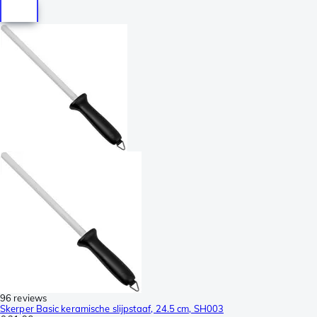
96 reviews
Skerper Basic keramische slijpstaaf, 24.5 cm, SH003