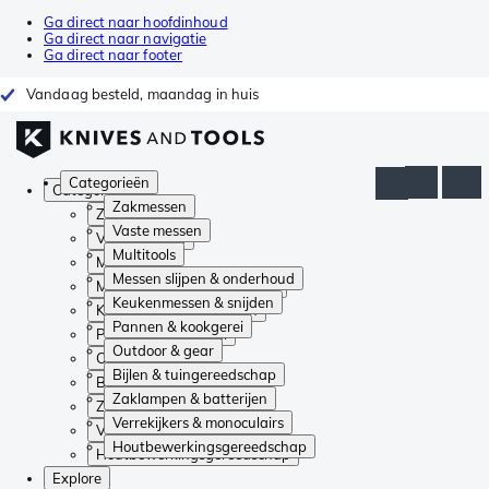
Ga direct naar hoofdinhoud
Ga direct naar navigatie
Ga direct naar footer
Vandaag besteld, maandag in huis
Categorieën
Categorieën
Zakmessen
Zakmessen
Vaste messen
Vaste messen
Multitools
Multitools
Messen slijpen & onderhoud
Messen slijpen & onderhoud
Keukenmessen & snijden
Keukenmessen & snijden
Pannen & kookgerei
Pannen & kookgerei
Outdoor & gear
Outdoor & gear
Bijlen & tuingereedschap
Bijlen & tuingereedschap
Zaklampen & batterijen
Zaklampen & batterijen
Verrekijkers & monoculairs
Verrekijkers & monoculairs
Houtbewerkingsgereedschap
Houtbewerkingsgereedschap
Explore