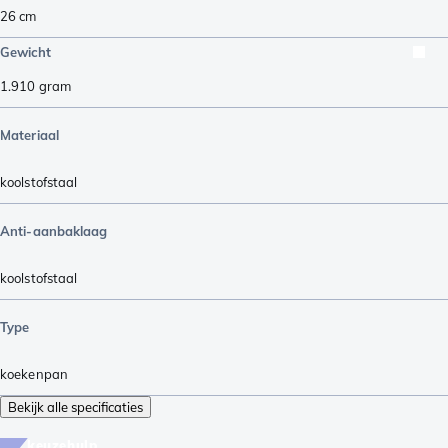
26 cm
Gewicht
1.910
gram
Materiaal
koolstofstaal
Anti-aanbaklaag
koolstofstaal
Type
koekenpan
Bekijk alle specificaties
keuzehulp