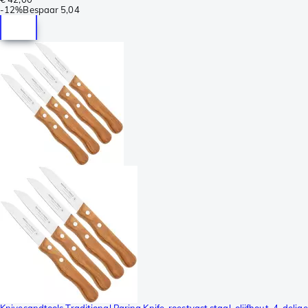
-
12%
Bespaar
5,04
Knivesandtools Traditional Paring Knife, roestvast staal, olijfhout, 4-delige