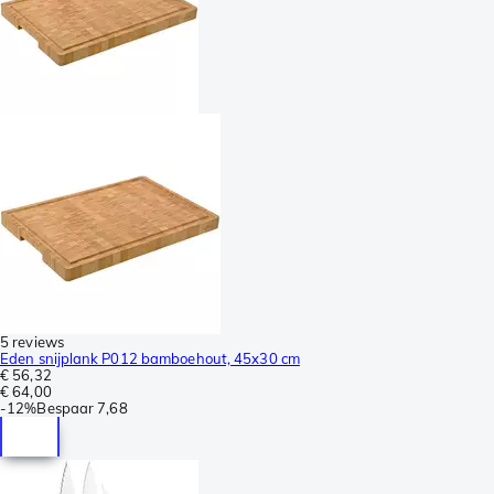
5 reviews
Eden snijplank P012 bamboehout, 45x30 cm
€ 56,32
€ 64,00
-
12%
Bespaar
7,68