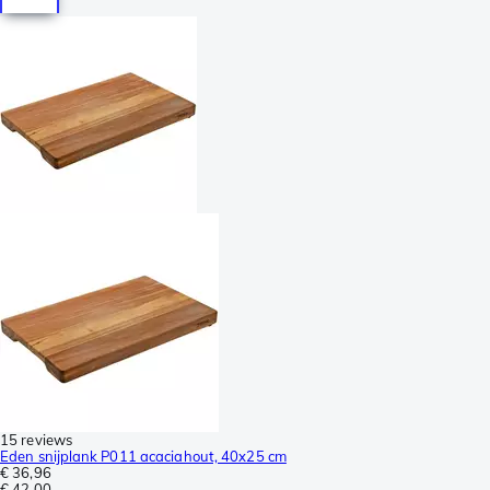
15 reviews
Eden snijplank P011 acaciahout, 40x25 cm
€ 36,96
€ 42,00