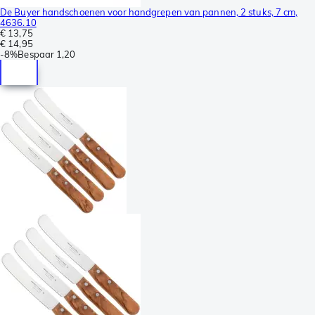
De Buyer handschoenen voor handgrepen van pannen, 2 stuks, 7 cm,
4636.10
€ 13,75
€ 14,95
-
8%
Bespaar
1,20