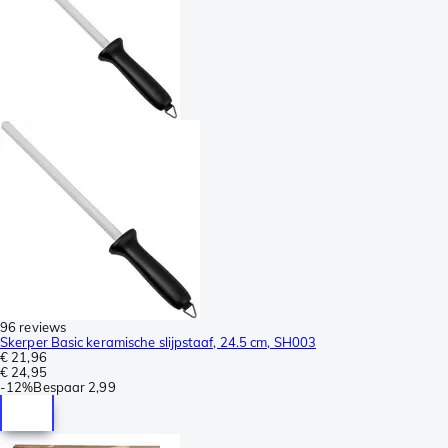
96 reviews
Skerper Basic keramische slijpstaaf, 24.5 cm, SH003
€ 21,96
€ 24,95
-
12%
Bespaar
2,99