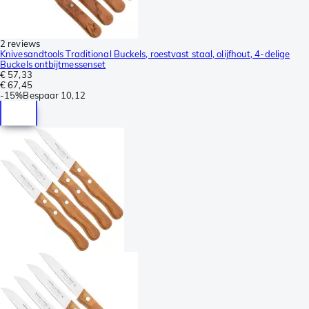
2 reviews
Knivesandtools Traditional Buckels, roestvast staal, olijfhout, 4-delige
Buckels ontbijtmessenset
€ 57,33
€ 67,45
-
15%
Bespaar
10,12