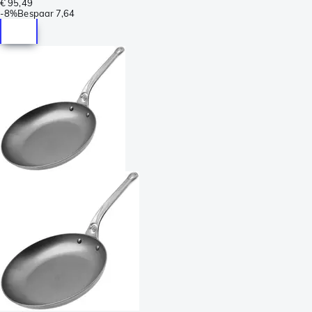
€ 95,49
-
8%
Bespaar
7,64