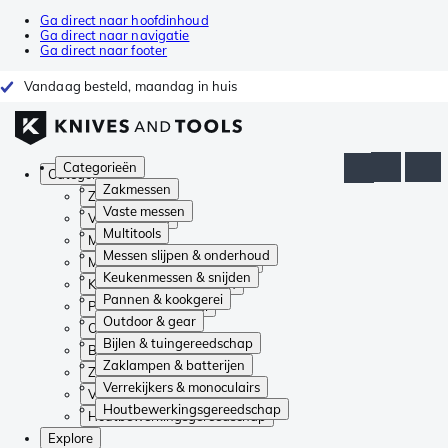
Ga direct naar hoofdinhoud
Ga direct naar navigatie
Ga direct naar footer
Vandaag besteld, maandag in huis
Categorieën
Categorieën
Zakmessen
Zakmessen
Vaste messen
Vaste messen
Multitools
Multitools
Messen slijpen & onderhoud
Messen slijpen & onderhoud
Keukenmessen & snijden
Keukenmessen & snijden
Pannen & kookgerei
Pannen & kookgerei
Outdoor & gear
Outdoor & gear
Bijlen & tuingereedschap
Bijlen & tuingereedschap
Zaklampen & batterijen
Zaklampen & batterijen
Verrekijkers & monoculairs
Verrekijkers & monoculairs
Houtbewerkingsgereedschap
Houtbewerkingsgereedschap
Explore