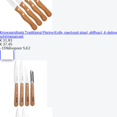
Knivesandtools Traditional Paring Knife, roestvast staal, olijfhout, 4-delige
schilmessenset
€ 31,83
€ 37,45
-
15%
Bespaar
5,62