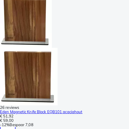
26 reviews
Eden Magnetic Knife Block EQB101 acaciahout
€ 51,92
€ 59,00
-
12%
Bespaar
7,08