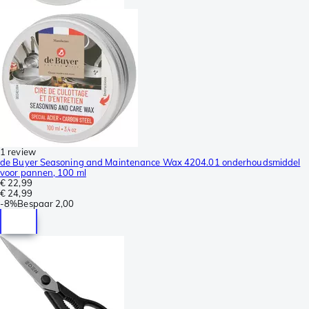
1 review
de Buyer Seasoning and Maintenance Wax 4204.01 onderhoudsmiddel
voor pannen, 100 ml
€ 22,99
€ 24,99
-
8%
Bespaar
2,00