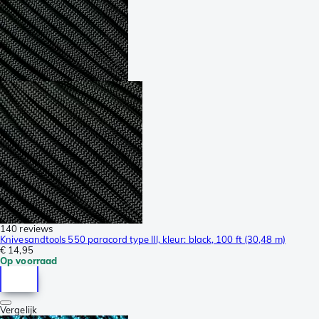
140 reviews
Knivesandtools 550 paracord type III, kleur: black, 100 ft (30,48 m)
€ 14,95
Op voorraad
Vergelijk