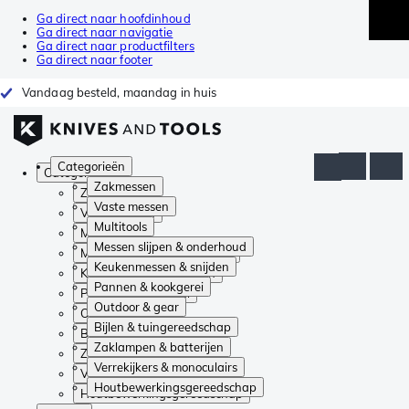
Ga direct naar hoofdinhoud
Ga direct naar navigatie
Ga direct naar productfilters
Ga direct naar footer
Vandaag besteld, maandag in huis
Categorieën
Categorieën
Zakmessen
Zakmessen
Vaste messen
Vaste messen
Multitools
Multitools
Messen slijpen & onderhoud
Messen slijpen & onderhoud
Keukenmessen & snijden
Keukenmessen & snijden
Pannen & kookgerei
Pannen & kookgerei
Outdoor & gear
Outdoor & gear
Bijlen & tuingereedschap
Bijlen & tuingereedschap
Zaklampen & batterijen
Zaklampen & batterijen
Verrekijkers & monoculairs
Verrekijkers & monoculairs
Houtbewerkingsgereedschap
Houtbewerkingsgereedschap