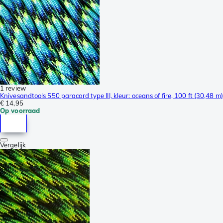
1 review
Knivesandtools 550 paracord type III, kleur: oceans of fire, 100 ft (30,48 m)
€ 14,95
Op voorraad
Vergelijk