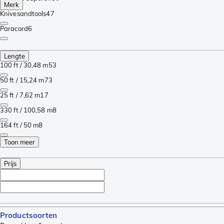
Merk
Knivesandtools
47
Paracord
6
Lengte
100 ft / 30,48 m
53
50 ft / 15,24 m
73
25 ft / 7,62 m
17
330 ft / 100,58 m
8
164 ft / 50 m
8
Toon meer
Prijs
Productsoorten