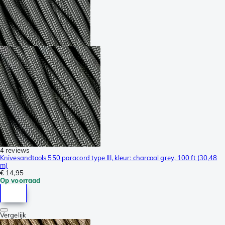
4 reviews
Knivesandtools 550 paracord type III, kleur: charcoal grey, 100 ft (30,48
m)
€ 14,95
Op voorraad
Vergelijk