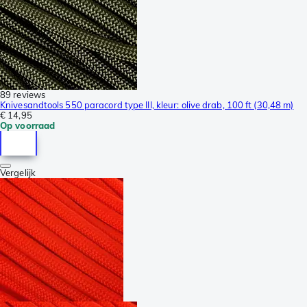
89 reviews
Knivesandtools 550 paracord type III, kleur: olive drab, 100 ft (30,48 m)
€ 14,95
Op voorraad
Vergelijk