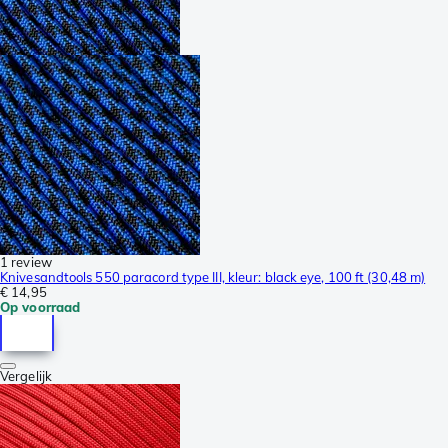
1 review
Knivesandtools 550 paracord type III, kleur: black eye, 100 ft (30,48 m)
€ 14,95
Op voorraad
Vergelijk