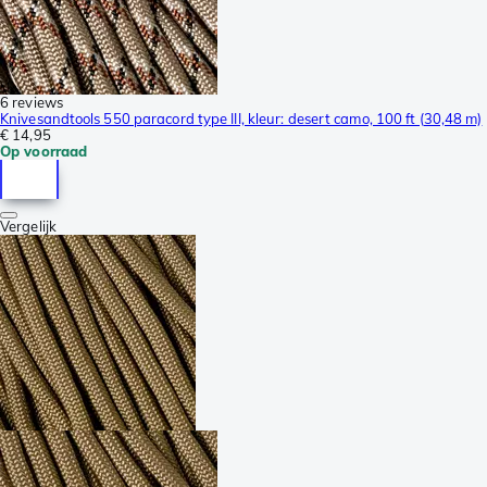
6 reviews
Knivesandtools 550 paracord type III, kleur: desert camo, 100 ft (30,48 m)
€ 14,95
Op voorraad
Vergelijk