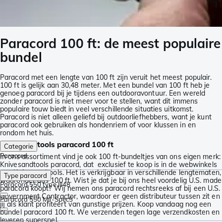
Paracord 100 ft: de meest populaire
bundel
Paracord met een lengte van 100 ft zijn veruit het meest populair.
100 ft is gelijk aan 30,48 meter. Met een bundel van 100 ft heb je
genoeg paracord bij je tijdens een outdooravontuur. Een wereld
zonder paracord is niet meer voor te stellen, want dit immens
populaire touw biedt in veel verschillende situaties uitkomst.
Paracord is niet alleen geliefd bij outdoorliefhebbers, want je kunt
paracord ook gebruiken als hondenriem of voor klussen in en
rondom het huis.
Knivesandtools paracord 100 ft
Categorie
Paracord
In ons assortiment vind je ook 100 ft-bundeltjes van ons eigen merk:
Knivesandtools paracord, dat exclusief te koop is in de webwinkels
van Knivesandtools. Het is verkrijgbaar in verschillende lengtematen,
Type paracord
waaronder dus 100 ft. Wist je dat je bij ons heel voordelig U.S. made
Paracord 550 type III
48
paracord koopt? Wij nemen ons paracord rechtsreeks af bij een U.S.
Government Contractor, waardoor er geen distributeur tussen zit en
Paracord 550 Mil-Spec
5
jij als klant profiteert van gunstige prijzen. Koop vandaag nog een
bundel paracord 100 ft. We verzenden tegen lage verzendkosten en
leveren supersnel.