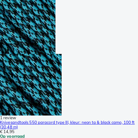
1 review
Knivesandtools 550 paracord type III, kleur: neon tq & black camo, 100 ft
(30,48 m)
€ 14,95
Op voorraad