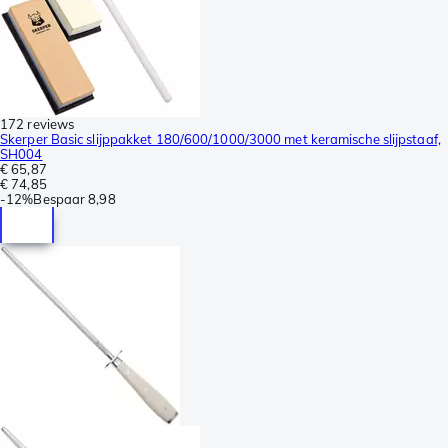
172 reviews
Skerper Basic slijppakket 180/600/1000/3000 met keramische slijpstaaf,
SH004
€ 65,87
€ 74,85
-
12%
Bespaar
8,98