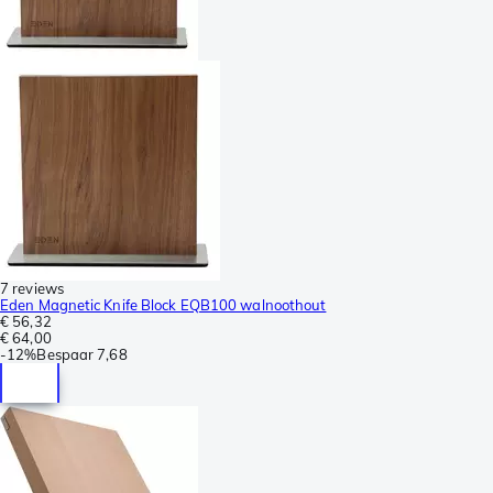
7 reviews
Eden Magnetic Knife Block EQB100 walnoothout
€ 56,32
€ 64,00
-
12%
Bespaar
7,68