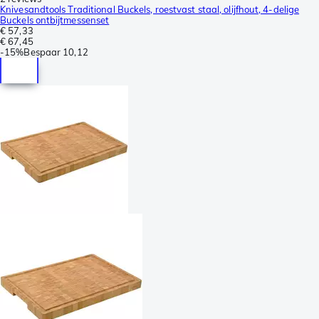
Knivesandtools Traditional Buckels, roestvast staal, olijfhout, 4-delige
Buckels ontbijtmessenset
€ 57,33
€ 67,45
-
15%
Bespaar
10,12