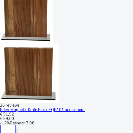
26 reviews
Eden Magnetic Knife Block EQB101 acaciahout
€ 51,92
€ 59,00
-
12%
Bespaar
7,08