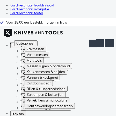
Ga direct naar hoofdinhoud
Ga direct naar navigatie
Ga direct naar footer
Voor 18:00 uur besteld, morgen in huis
Categorieën
Categorieën
Zakmessen
Zakmessen
Vaste messen
Vaste messen
Multitools
Multitools
Messen slijpen & onderhoud
Messen slijpen & onderhoud
Keukenmessen & snijden
Keukenmessen & snijden
Pannen & kookgerei
Pannen & kookgerei
Outdoor & gear
Outdoor & gear
Bijlen & tuingereedschap
Bijlen & tuingereedschap
Zaklampen & batterijen
Zaklampen & batterijen
Verrekijkers & monoculairs
Verrekijkers & monoculairs
Houtbewerkingsgereedschap
Houtbewerkingsgereedschap
Explore