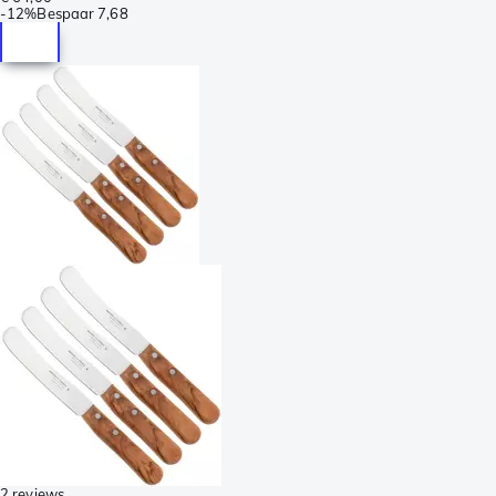
-
12%
Bespaar
7,68
2 reviews