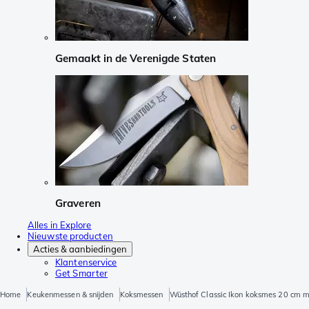
Gemaakt in de Verenigde Staten
Graveren
Alles in Explore
Nieuwste producten
Acties & aanbiedingen
Klantenservice
Get Smarter
Home
Keukenmessen & snijden
Koksmessen
Wüsthof Classic Ikon koksmes 20 cm