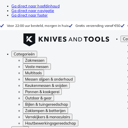
Ga direct naar hoofdinhoud
Ga direct naar navigatie
Ga direct naar footer
Voor 22:00 uur besteld, morgen in huis
Gratis verzending vanaf €50
Ca
Categorieën
Zakmessen
Vaste messen
Multitools
Messen slijpen & onderhoud
Keukenmessen & snijden
Pannen & kookgerei
Outdoor & gear
Bijlen & tuingereedschap
Zaklampen & batterijen
Verrekijkers & monoculairs
Houtbewerkingsgereedschap