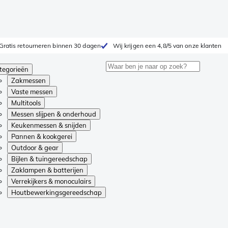
Gratis retourneren binnen 30 dagen
Wij krijgen een 4,8/5 van onze klanten
tegorieën
Zakmessen
Vaste messen
Multitools
Messen slijpen & onderhoud
Keukenmessen & snijden
Pannen & kookgerei
Outdoor & gear
Bijlen & tuingereedschap
Zaklampen & batterijen
Verrekijkers & monoculairs
Houtbewerkingsgereedschap