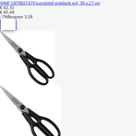
WMF 1879927470 kunststof snijplank wit, 36 x 27 cm
€ 42,31
€ 45,49
-
7%
Bespaar
3,18