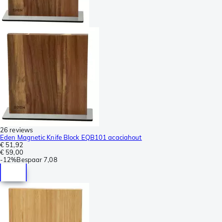
26 reviews
Eden Magnetic Knife Block EQB101 acaciahout
€ 51,92
€ 59,00
-
12%
Bespaar
7,08