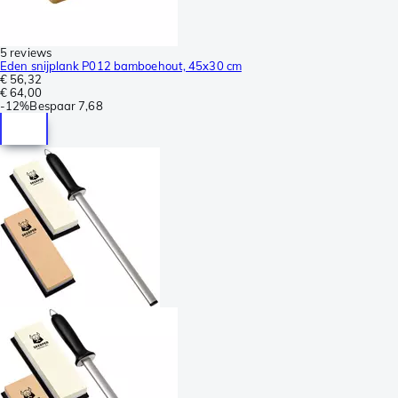
5 reviews
Eden snijplank P012 bamboehout, 45x30 cm
€ 56,32
€ 64,00
-
12%
Bespaar
7,68