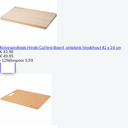
Knivesandtools Hinoki Cutting Board, snijplank hinokihout 42 x 24 cm
€ 43,96
€ 49,95
-
12%
Bespaar
5,99