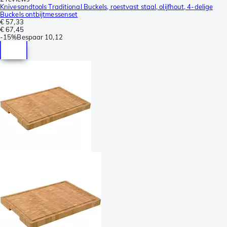
Knivesandtools Traditional Buckels, roestvast staal, olijfhout, 4-delige
Buckels ontbijtmessenset
€ 57,33
€ 67,45
-
15%
Bespaar
10,12