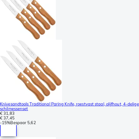
Knivesandtools Traditional Paring Knife, roestvast staal, olijfhout, 4-delige
schilmessenset
€ 31,83
€ 37,45
-
15%
Bespaar
5,62