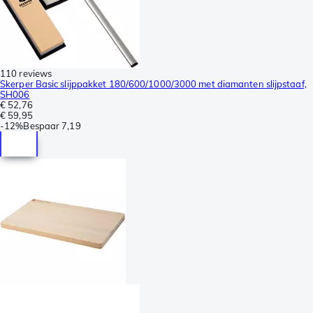
110 reviews
Skerper Basic slijppakket 180/600/1000/3000 met diamanten slijpstaaf,
SH006
€ 52,76
€ 59,95
-
12%
Bespaar
7,19