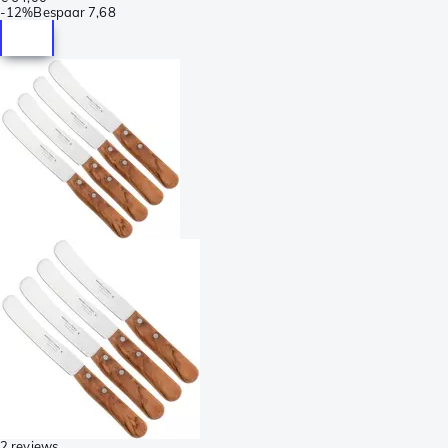
-
12%
Bespaar
7,68
2 reviews