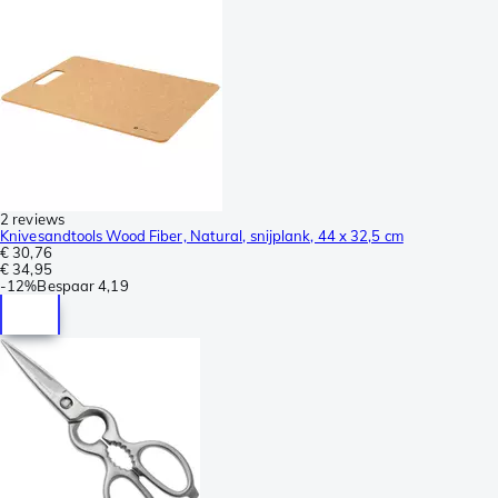
2 reviews
Knivesandtools Wood Fiber, Natural, snijplank, 44 x 32,5 cm
€ 30,76
€ 34,95
-
12%
Bespaar
4,19