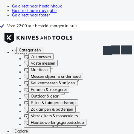
Ga direct naar hoofdinhoud
Ga direct naar navigatie
Ga direct naar footer
Voor 22:00 uur besteld, morgen in huis
Categorieën
Categorieën
Zakmessen
Zakmessen
Vaste messen
Vaste messen
Multitools
Multitools
Messen slijpen & onderhoud
Messen slijpen & onderhoud
Keukenmessen & snijden
Keukenmessen & snijden
Pannen & kookgerei
Pannen & kookgerei
Outdoor & gear
Outdoor & gear
Bijlen & tuingereedschap
Bijlen & tuingereedschap
Zaklampen & batterijen
Zaklampen & batterijen
Verrekijkers & monoculairs
Verrekijkers & monoculairs
Houtbewerkingsgereedschap
Houtbewerkingsgereedschap
Explore