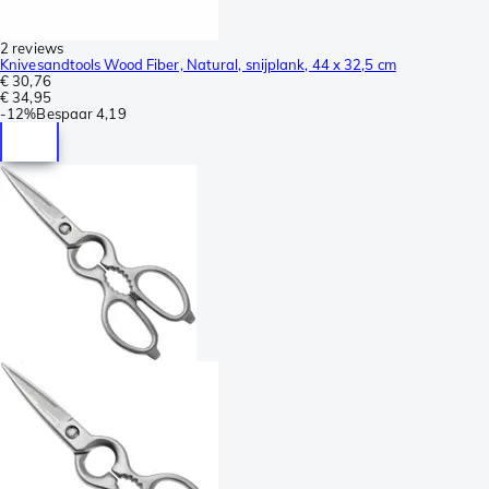
2 reviews
Knivesandtools Wood Fiber, Natural, snijplank, 44 x 32,5 cm
€ 30,76
€ 34,95
-
12%
Bespaar
4,19