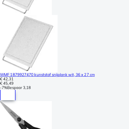
WMF 1879927470 kunststof snijplank wit, 36 x 27 cm
€ 42,31
€ 45,49
-
7%
Bespaar
3,18