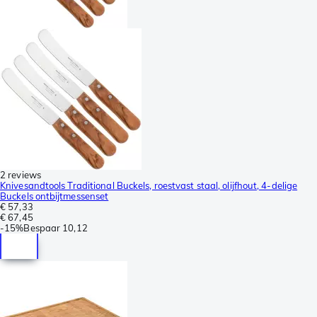
2 reviews
Knivesandtools Traditional Buckels, roestvast staal, olijfhout, 4-delige
Buckels ontbijtmessenset
€ 57,33
€ 67,45
-
15%
Bespaar
10,12