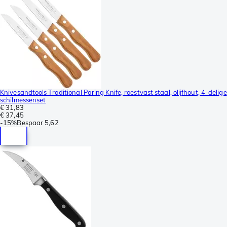
Knivesandtools Traditional Paring Knife, roestvast staal, olijfhout, 4-delige
schilmessenset
€ 31,83
€ 37,45
-
15%
Bespaar
5,62