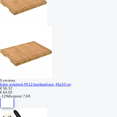
5 reviews
Eden snijplank P012 bamboehout, 45x30 cm
€ 56,32
€ 64,00
-
12%
Bespaar
7,68