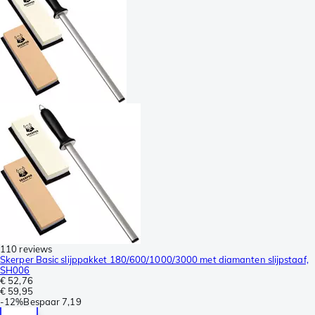
110 reviews
Skerper Basic slijppakket 180/600/1000/3000 met diamanten slijpstaaf,
SH006
€ 52,76
€ 59,95
-
12%
Bespaar
7,19