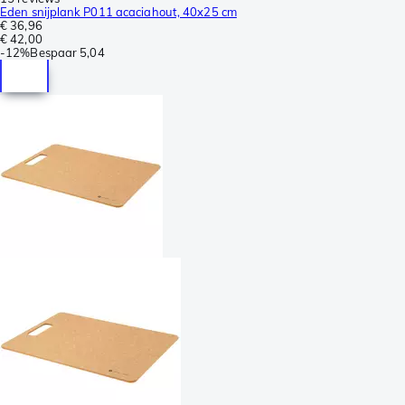
Eden snijplank P011 acaciahout, 40x25 cm
€ 36,96
€ 42,00
-
12%
Bespaar
5,04