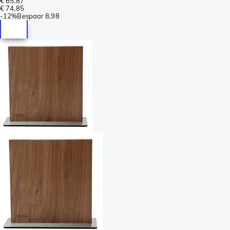
€ 65,87
€ 74,85
-
12%
Bespaar
8,98