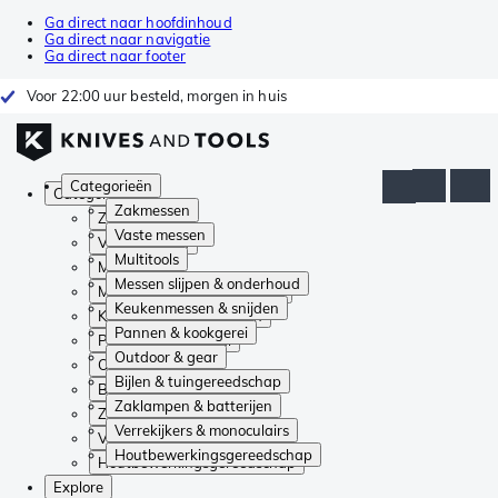
Ga direct naar hoofdinhoud
Ga direct naar navigatie
Ga direct naar footer
Voor 22:00 uur besteld, morgen in huis
Categorieën
Categorieën
Zakmessen
Zakmessen
Vaste messen
Vaste messen
Multitools
Multitools
Messen slijpen & onderhoud
Messen slijpen & onderhoud
Keukenmessen & snijden
Keukenmessen & snijden
Pannen & kookgerei
Pannen & kookgerei
Outdoor & gear
Outdoor & gear
Bijlen & tuingereedschap
Bijlen & tuingereedschap
Zaklampen & batterijen
Zaklampen & batterijen
Verrekijkers & monoculairs
Verrekijkers & monoculairs
Houtbewerkingsgereedschap
Houtbewerkingsgereedschap
Explore