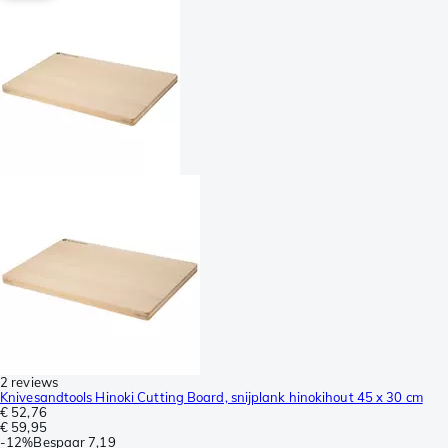
2 reviews
Knivesandtools Hinoki Cutting Board, snijplank hinokihout 45 x 30 cm
€ 52,76
€ 59,95
-
12%
Bespaar
7,19