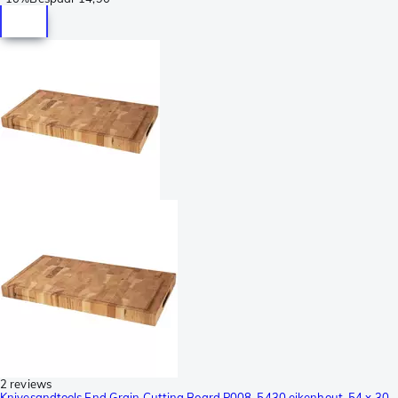
2 reviews
Knivesandtools End Grain Cutting Board P008-5430 eikenhout, 54 x 30