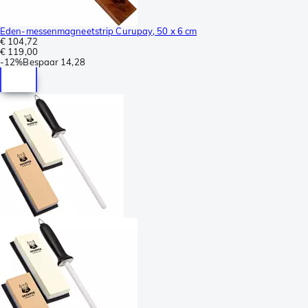
Eden-messenmagneetstrip Curupay, 50 x 6 cm
€ 104,72
€ 119,00
-
12%
Bespaar
14,28