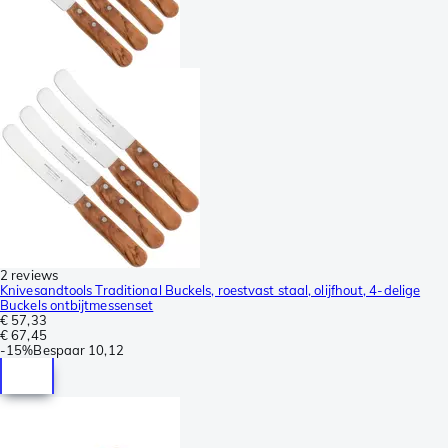
2 reviews
Knivesandtools Traditional Buckels, roestvast staal, olijfhout, 4-delige
Buckels ontbijtmessenset
€ 57,33
€ 67,45
-
15%
Bespaar
10,12