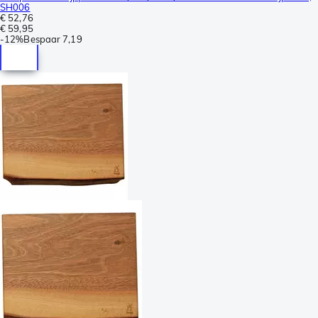
SH006
€ 52,76
€ 59,95
-
12%
Bespaar
7,19