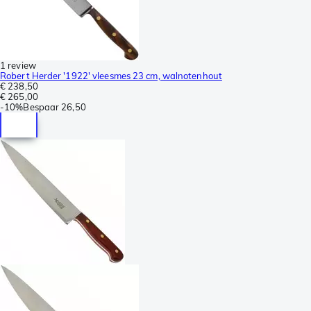
1 review
Robert Herder '1922' vleesmes 23 cm, walnotenhout
€ 238,50
€ 265,00
-
10%
Bespaar
26,50