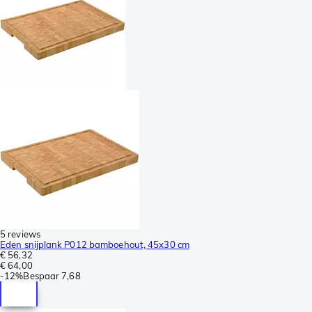
5 reviews
Eden snijplank P012 bamboehout, 45x30 cm
€ 56,32
€ 64,00
-
12%
Bespaar
7,68