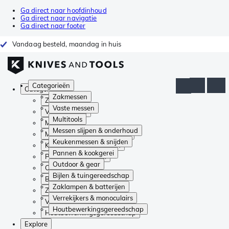
Ga direct naar hoofdinhoud
Ga direct naar navigatie
Ga direct naar footer
Vandaag besteld, maandag in huis
Categorieën
Categorieën
Zakmessen
Zakmessen
Vaste messen
Vaste messen
Multitools
Multitools
Messen slijpen & onderhoud
Messen slijpen & onderhoud
Keukenmessen & snijden
Keukenmessen & snijden
Pannen & kookgerei
Pannen & kookgerei
Outdoor & gear
Outdoor & gear
Bijlen & tuingereedschap
Bijlen & tuingereedschap
Zaklampen & batterijen
Zaklampen & batterijen
Verrekijkers & monoculairs
Verrekijkers & monoculairs
Houtbewerkingsgereedschap
Houtbewerkingsgereedschap
Explore