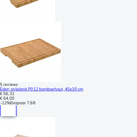
5 reviews
Eden snijplank P012 bamboehout, 45x30 cm
€ 56,32
€ 64,00
-
12%
Bespaar
7,68