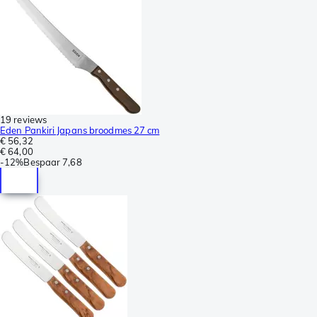
19 reviews
Eden Pankiri Japans broodmes 27 cm
€ 56,32
€ 64,00
-
12%
Bespaar
7,68