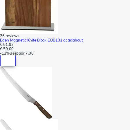
26 reviews
Eden Magnetic Knife Block EQB101 acaciahout
€ 51,92
€ 59,00
-
12%
Bespaar
7,08