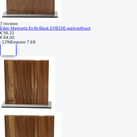
7 reviews
Eden Magnetic Knife Block EQB100 walnoothout
€ 56,32
€ 64,00
-
12%
Bespaar
7,68