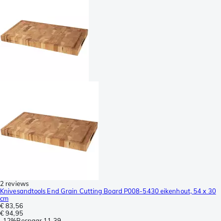
2 reviews
Knivesandtools End Grain Cutting Board P008-5430 eikenhout, 54 x 30
cm
€ 83,56
€ 94,95
-
12%
Bespaar
11,39