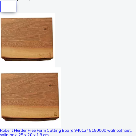
Robert Herder Free Form Cutting Board 9401245180000 walnoothout,
snijplank, 25 x 20 x 1.9 cm