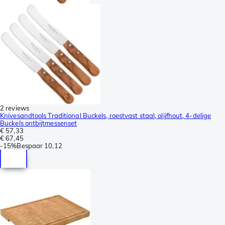
2 reviews
Knivesandtools Traditional Buckels, roestvast staal, olijfhout, 4-delige
Buckels ontbijtmessenset
€ 57,33
€ 67,45
-
15%
Bespaar
10,12