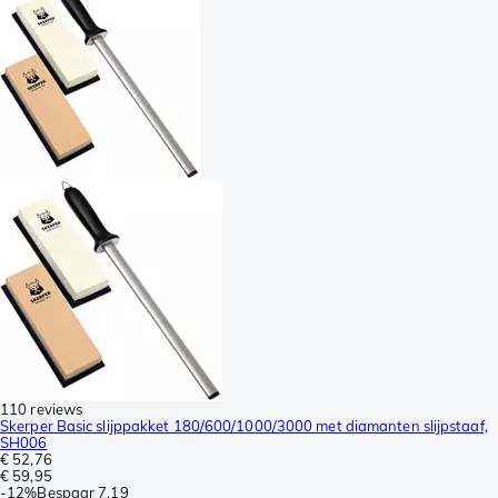
110 reviews
Skerper Basic slijppakket 180/600/1000/3000 met diamanten slijpstaaf,
SH006
€ 52,76
€ 59,95
-
12%
Bespaar
7,19