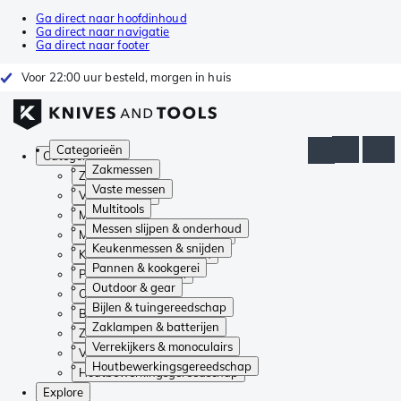
Ga direct naar hoofdinhoud
Ga direct naar navigatie
Ga direct naar footer
Voor 22:00 uur besteld, morgen in huis
Categorieën
Categorieën
Zakmessen
Zakmessen
Vaste messen
Vaste messen
Multitools
Multitools
Messen slijpen & onderhoud
Messen slijpen & onderhoud
Keukenmessen & snijden
Keukenmessen & snijden
Pannen & kookgerei
Pannen & kookgerei
Outdoor & gear
Outdoor & gear
Bijlen & tuingereedschap
Bijlen & tuingereedschap
Zaklampen & batterijen
Zaklampen & batterijen
Verrekijkers & monoculairs
Verrekijkers & monoculairs
Houtbewerkingsgereedschap
Houtbewerkingsgereedschap
Explore