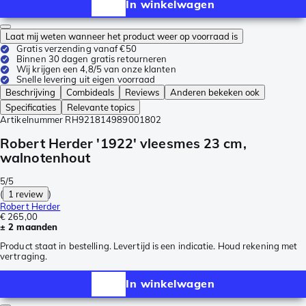
In winkelwagen
Laat mij weten wanneer het product weer op voorraad is
Gratis verzending vanaf €50
Binnen 30 dagen gratis retourneren
Wij krijgen een 4,8/5 van onze klanten
Snelle levering uit eigen voorraad
Beschrijving
Combideals
Reviews
Anderen bekeken ook
Specificaties
Relevante topics
Artikelnummer
RH921814989001802
Robert Herder '1922' vleesmes 23 cm,
walnotenhout
5/5
(
1 review
)
Robert Herder
€ 265,00
± 2 maanden
Product staat in bestelling. Levertijd is een indicatie. Houd rekening met
vertraging.
In winkelwagen