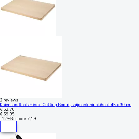
2 reviews
Knivesandtools Hinoki Cutting Board, snijplank hinokihout 45 x 30 cm
€ 52,76
€ 59,95
-
12%
Bespaar
7,19