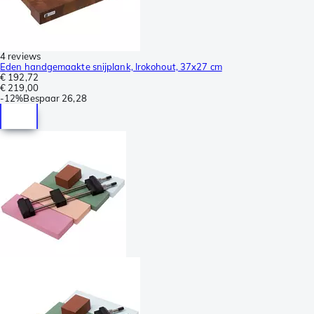
4 reviews
Eden handgemaakte snijplank, Irokohout, 37x27 cm
€ 192,72
€ 219,00
-
12%
Bespaar
26,28