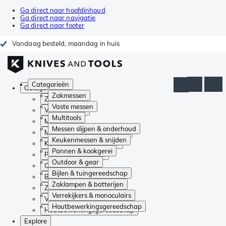
Ga direct naar hoofdinhoud
Ga direct naar navigatie
Ga direct naar footer
Vandaag besteld, maandag in huis
Categorieën
Categorieën
Zakmessen
Zakmessen
Vaste messen
Vaste messen
Multitools
Multitools
Messen slijpen & onderhoud
Messen slijpen & onderhoud
Keukenmessen & snijden
Keukenmessen & snijden
Pannen & kookgerei
Pannen & kookgerei
Outdoor & gear
Outdoor & gear
Bijlen & tuingereedschap
Bijlen & tuingereedschap
Zaklampen & batterijen
Zaklampen & batterijen
Verrekijkers & monoculairs
Verrekijkers & monoculairs
Houtbewerkingsgereedschap
Houtbewerkingsgereedschap
Explore