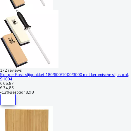
172 reviews
Skerper Basic slijppakket 180/600/1000/3000 met keramische slijpstaaf,
SH004
€ 65,87
€ 74,85
-
12%
Bespaar
8,98