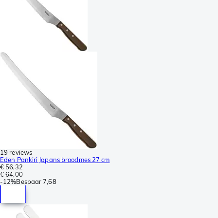
19 reviews
Eden Pankiri Japans broodmes 27 cm
€ 56,32
€ 64,00
-
12%
Bespaar
7,68