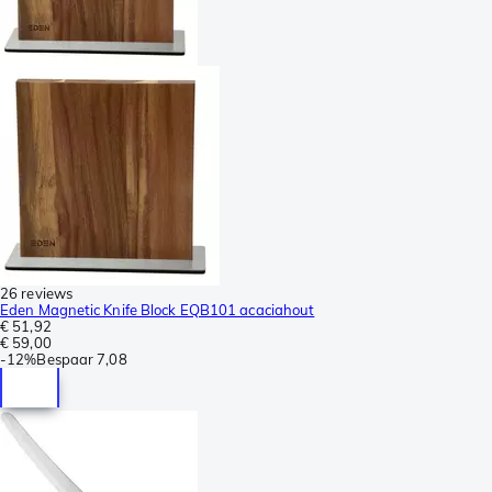
26 reviews
Eden Magnetic Knife Block EQB101 acaciahout
€ 51,92
€ 59,00
-
12%
Bespaar
7,08