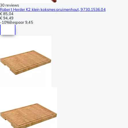
30 reviews
Robert Herder K2 klein koksmes pruimenhout, 9730.1536.04
€ 85,04
€ 94,49
-
10%
Bespaar
9,45