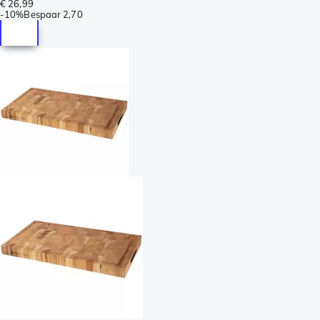
€ 26,99
-
10%
Bespaar
2,70