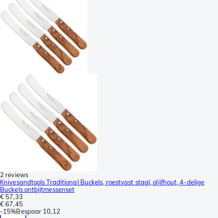
2 reviews
Knivesandtools Traditional Buckels, roestvast staal, olijfhout, 4-delige
Buckels ontbijtmessenset
€ 57,33
€ 67,45
-
15%
Bespaar
10,12