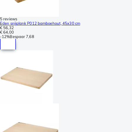
5 reviews
Eden snijplank P012 bamboehout, 45x30 cm
€ 56,32
€ 64,00
-
12%
Bespaar
7,68