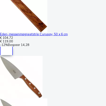
Eden-messenmagneetstrip Curupay, 50 x 6 cm
€ 104,72
€ 119,00
-
12%
Bespaar
14,28