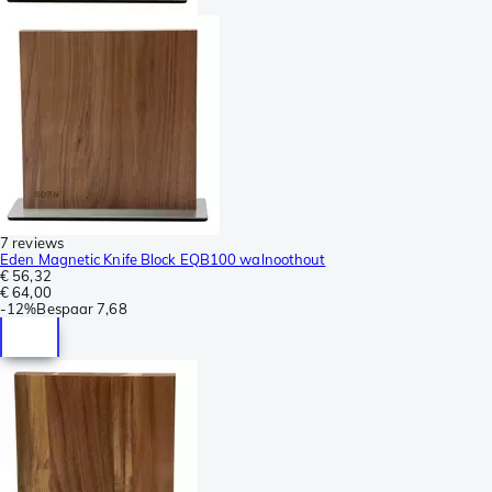
7 reviews
Eden Magnetic Knife Block EQB100 walnoothout
€ 56,32
€ 64,00
-
12%
Bespaar
7,68