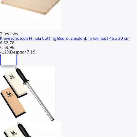
2 reviews
Knivesandtools Hinoki Cutting Board, snijplank hinokihout 45 x 30 cm
€ 52,76
€ 59,95
-
12%
Bespaar
7,19