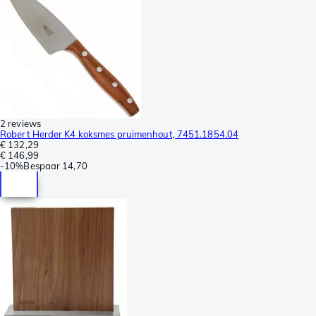
2 reviews
Robert Herder K4 koksmes pruimenhout, 7451.1854.04
€ 132,29
€ 146,99
-
10%
Bespaar
14,70