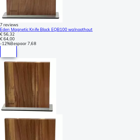
7 reviews
Eden Magnetic Knife Block EQB100 walnoothout
€ 56,32
€ 64,00
-
12%
Bespaar
7,68