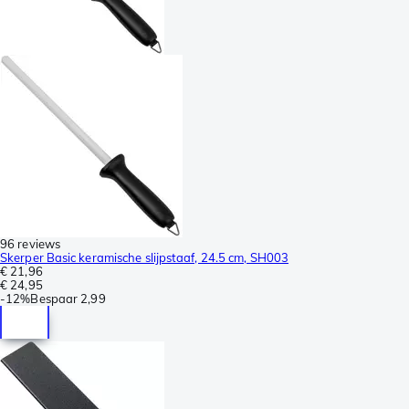
96 reviews
Skerper Basic keramische slijpstaaf, 24.5 cm, SH003
€ 21,96
€ 24,95
-
12%
Bespaar
2,99