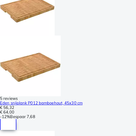
5 reviews
Eden snijplank P012 bamboehout, 45x30 cm
€ 56,32
€ 64,00
-
12%
Bespaar
7,68