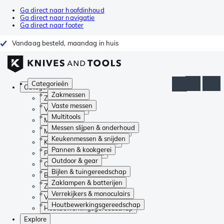
Ga direct naar hoofdinhoud
Ga direct naar navigatie
Ga direct naar footer
Vandaag besteld, maandag in huis
Categorieën
Categorieën
Zakmessen
Zakmessen
Vaste messen
Vaste messen
Multitools
Multitools
Messen slijpen & onderhoud
Messen slijpen & onderhoud
Keukenmessen & snijden
Keukenmessen & snijden
Pannen & kookgerei
Pannen & kookgerei
Outdoor & gear
Outdoor & gear
Bijlen & tuingereedschap
Bijlen & tuingereedschap
Zaklampen & batterijen
Zaklampen & batterijen
Verrekijkers & monoculairs
Verrekijkers & monoculairs
Houtbewerkingsgereedschap
Houtbewerkingsgereedschap
Explore