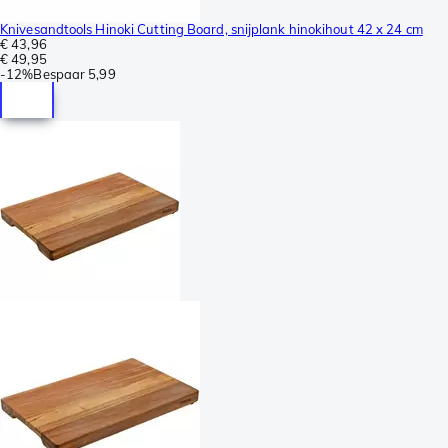
Knivesandtools Hinoki Cutting Board, snijplank hinokihout 42 x 24 cm
€ 43,96
€ 49,95
-
12%
Bespaar
5,99