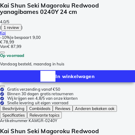
Kai Shun Seki Magoroku Redwood
yanagibames 0240Y 24 cm
4.0/5
(
1 review
)
Kai
-
10%
Je bespaart
9,00
€ 78,99
Van
€ 87,99
Op voorraad
Vandaag besteld, maandag in huis
In winkelwagen
Gratis verzending vanaf €50
Binnen 30 dagen gratis retourneren
Wij krijgen een 4,8/5 van onze klanten
Snelle levering uit eigen voorraad
Beschrijving
Combideals
Reviews
Anderen bekeken ook
Specificaties
Relevante topics
Artikelnummer
KAMGR-0240Y
Kai Shun Seki Magoroku Redwood