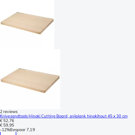
2 reviews
Knivesandtools Hinoki Cutting Board, snijplank hinokihout 45 x 30 cm
€ 52,76
€ 59,95
-
12%
Bespaar
7,19