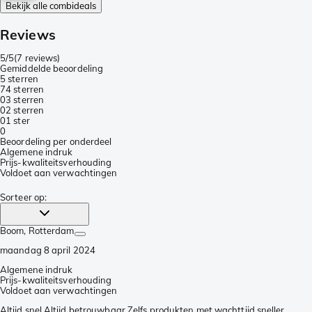
Bekijk alle combideals
Reviews
5/5
(
7 reviews
)
Gemiddelde beoordeling
5 sterren
7
4 sterren
0
3 sterren
0
2 sterren
0
1 ster
0
Beoordeling per onderdeel
Algemene indruk
Prijs-kwaliteitsverhouding
Voldoet aan verwachtingen
Sorteer op
:
Boom
, Rotterdam
maandag 8 april 2024
Algemene indruk
Prijs-kwaliteitsverhouding
Voldoet aan verwachtingen
Altijd snel Altijd betrouwbaar Zelfs produkten met wachttijd sneller