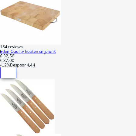
154 reviews
Eden Quality houten snijplank
€ 32,56
€ 37,00
-
12%
Bespaar
4,44