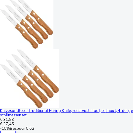
Knivesandtools Traditional Paring Knife, roestvast staal, olijfhout, 4-delige
schilmessenset
€ 31,83
€ 37,45
-
15%
Bespaar
5,62