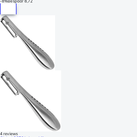
-
8%
Bespaar
8,72
4 reviews