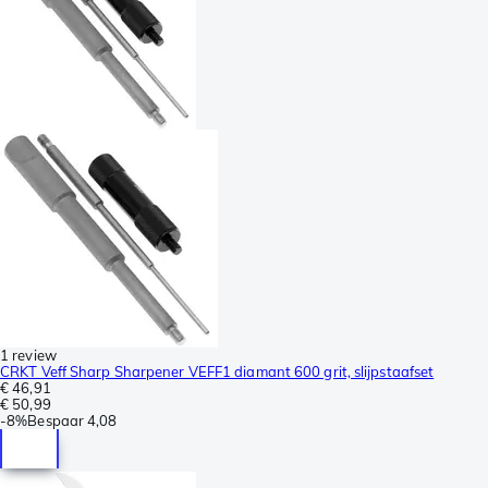
1 review
CRKT Veff Sharp Sharpener VEFF1 diamant 600 grit, slijpstaafset
€ 46,91
€ 50,99
-
8%
Bespaar
4,08