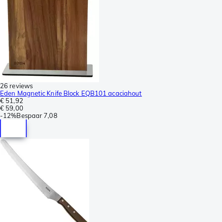
26 reviews
Eden Magnetic Knife Block EQB101 acaciahout
€ 51,92
€ 59,00
-
12%
Bespaar
7,08