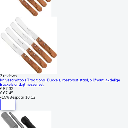
2 reviews
Knivesandtools Traditional Buckels, roestvast staal, olijfhout, 4-delige
Buckels ontbijtmessenset
€ 57,33
€ 67,45
-
15%
Bespaar
10,12