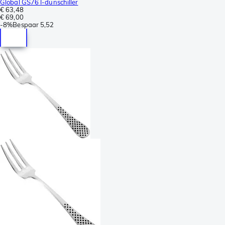
Global GS76 I-dunschiller
€ 63,48
€ 69,00
-
8%
Bespaar
5,52