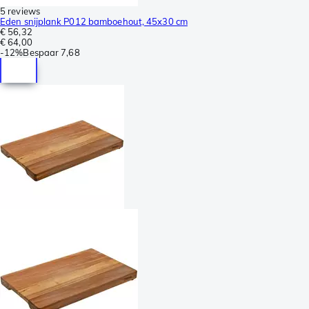
5 reviews
Eden snijplank P012 bamboehout, 45x30 cm
€ 56,32
€ 64,00
-
12%
Bespaar
7,68