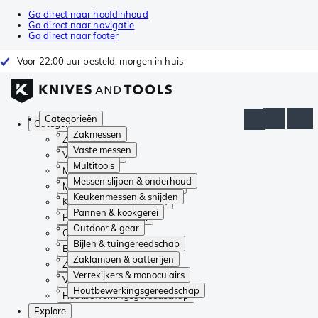
Ga direct naar hoofdinhoud
Ga direct naar navigatie
Ga direct naar footer
Voor 22:00 uur besteld, morgen in huis
Categorieën
Categorieën
Zakmessen
Zakmessen
Vaste messen
Vaste messen
Multitools
Multitools
Messen slijpen & onderhoud
Messen slijpen & onderhoud
Keukenmessen & snijden
Keukenmessen & snijden
Pannen & kookgerei
Pannen & kookgerei
Outdoor & gear
Outdoor & gear
Bijlen & tuingereedschap
Bijlen & tuingereedschap
Zaklampen & batterijen
Zaklampen & batterijen
Verrekijkers & monoculairs
Verrekijkers & monoculairs
Houtbewerkingsgereedschap
Houtbewerkingsgereedschap
Explore