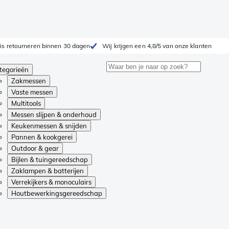
is retourneren binnen 30 dagen
Wij krijgen een 4,8/5 van onze klanten
tegorieën
Zakmessen
Vaste messen
Multitools
Messen slijpen & onderhoud
Keukenmessen & snijden
Pannen & kookgerei
Outdoor & gear
Bijlen & tuingereedschap
Zaklampen & batterijen
Verrekijkers & monoculairs
Houtbewerkingsgereedschap