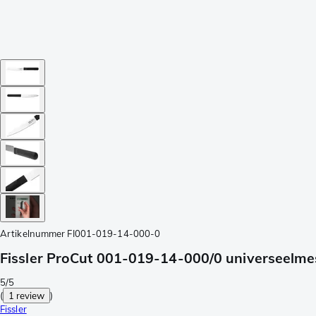
Artikelnummer
FI001-019-14-000-0
Fissler ProCut 001-019-14-000/0 universeelme
5/5
(
1 review
)
Fissler