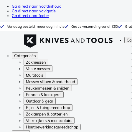
Ga direct naar hoofdinhoud
Ga direct naar navigatie
Ga direct naar footer
Vandaag besteld, maandag in huis
Gratis verzending vanaf €50
Grat
Ca
Categorieën
Zakmessen
Vaste messen
Multitools
Messen slijpen & onderhoud
Keukenmessen & snijden
Pannen & kookgerei
Outdoor & gear
Bijlen & tuingereedschap
Zaklampen & batterijen
Verrekijkers & monoculairs
Houtbewerkingsgereedschap