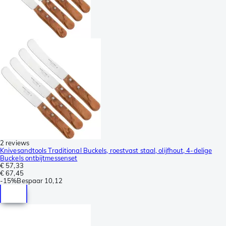
2 reviews
Knivesandtools Traditional Buckels, roestvast staal, olijfhout, 4-delige
Buckels ontbijtmessenset
€ 57,33
€ 67,45
-
15%
Bespaar
10,12