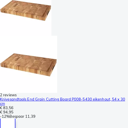
2 reviews
Knivesandtools End Grain Cutting Board P008-5430 eikenhout, 54 x 30
cm
€ 83,56
€ 94,95
-
12%
Bespaar
11,39