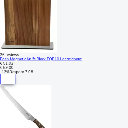
26 reviews
Eden Magnetic Knife Block EQB101 acaciahout
€ 51,92
€ 59,00
-
12%
Bespaar
7,08