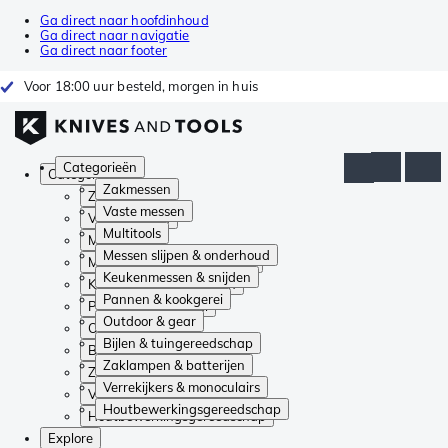
Ga direct naar hoofdinhoud
Ga direct naar navigatie
Ga direct naar footer
Voor 18:00 uur besteld, morgen in huis
Categorieën
Categorieën
Zakmessen
Zakmessen
Vaste messen
Vaste messen
Multitools
Multitools
Messen slijpen & onderhoud
Messen slijpen & onderhoud
Keukenmessen & snijden
Keukenmessen & snijden
Pannen & kookgerei
Pannen & kookgerei
Outdoor & gear
Outdoor & gear
Bijlen & tuingereedschap
Bijlen & tuingereedschap
Zaklampen & batterijen
Zaklampen & batterijen
Verrekijkers & monoculairs
Verrekijkers & monoculairs
Houtbewerkingsgereedschap
Houtbewerkingsgereedschap
Explore