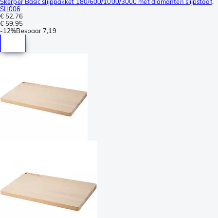
Skerper Basic slijppakket 180/600/1000/3000 met diamanten slijpstaaf,
SH006
€ 52,76
€ 59,95
-
12%
Bespaar
7,19