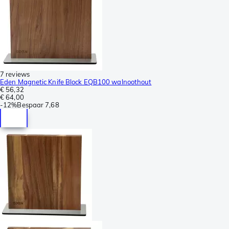
7 reviews
Eden Magnetic Knife Block EQB100 walnoothout
€ 56,32
€ 64,00
-
12%
Bespaar
7,68