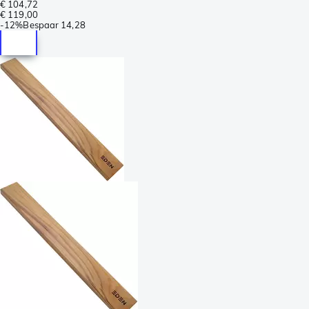
€ 104,72
€ 119,00
-
12%
Bespaar
14,28