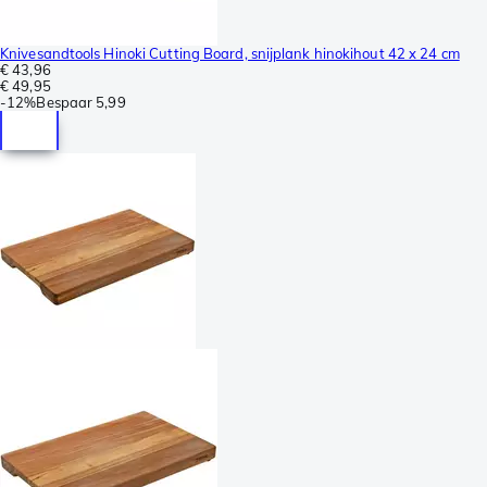
Knivesandtools Hinoki Cutting Board, snijplank hinokihout 42 x 24 cm
€ 43,96
€ 49,95
-
12%
Bespaar
5,99