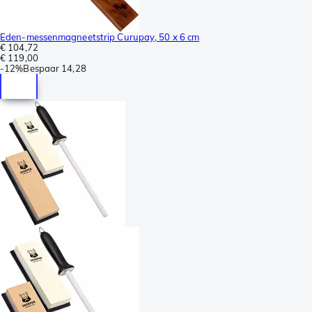
Eden-messenmagneetstrip Curupay, 50 x 6 cm
€ 104,72
€ 119,00
-
12%
Bespaar
14,28