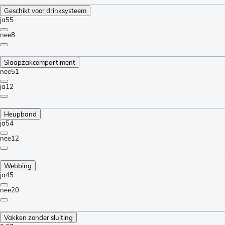
Geschikt voor drinksysteem
ja
55
nee
8
Slaapzakcompartiment
nee
51
ja
12
Heupband
ja
54
nee
12
Webbing
ja
45
nee
20
Vakken zonder sluiting