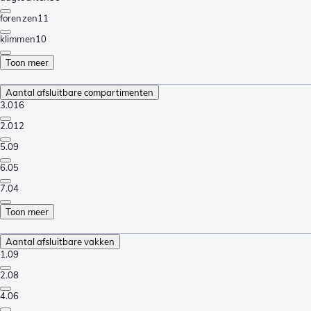
forenzen
11
klimmen
10
Toon meer
Aantal afsluitbare compartimenten
3.0
16
2.0
12
5.0
9
6.0
5
7.0
4
Toon meer
Aantal afsluitbare vakken
1.0
9
2.0
8
4.0
6