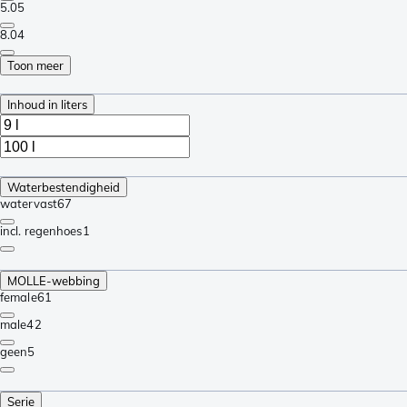
5.0
5
8.0
4
Toon meer
Inhoud in liters
Waterbestendigheid
watervast
67
incl. regenhoes
1
MOLLE-webbing
female
61
male
42
geen
5
Serie