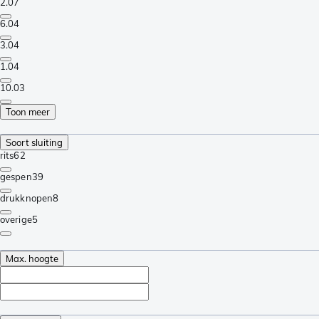
2.0
7
6.0
4
3.0
4
1.0
4
10.0
3
Toon meer
Soort sluiting
rits
62
gespen
39
drukknopen
8
overige
5
Max. hoogte