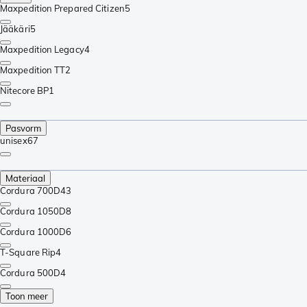
Maxpedition Prepared Citizen
5
Jääkäri
5
Maxpedition Legacy
4
Maxpedition TT
2
Nitecore BP
1
Pasvorm
unisex
67
Materiaal
Cordura 700D
43
Cordura 1050D
8
Cordura 1000D
6
T-Square Rip
4
Cordura 500D
4
Toon meer