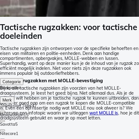
Tactische rugzakken: voor tactische
doeleinden
Tactische rugzakken zijn ontworpen voor de specifieke behoeften en
eisen van militairen en politie-eenheden. Denk aan handige
compartimenten, opbergvakjes, MOLLE-webben en lussen.
Superhandig, want op deze manier kun je de inhoud van je rugzak zo
efficiënt mogelijk indelen. Niet voor niets zijn deze rugzakken ook
immens populair bij outdoorliefhebbers.
Tactische rugzakken met MOLLE-bevestiging
Categorie
Backpacks
Bijna alle tactische rugzakken zijn voorzien van het MOLLE-
draagsysteem. Je leest het goed: bijna. Niet allemaal dus. Als je de
vrijheid wilt hebben om je tactische rugzak te kunnen uitbreiden, dan
Merk
doe je er goed aan om een rugzak te kopen die MOLLE-compatible
Tasmanian Tiger
47
is. Even een opfrissertje nodig wat MOLLE nou ook alweer is? We
schreven een infotopic waarin we uitleggen
wat MOLLE is
, hoe je dit
Maxpedition
15
draagsysteem gebruikt en waar je op moet letten.
Savotta
5
Nitecore
1