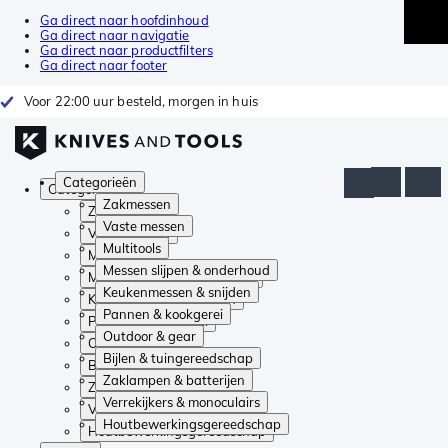
Ga direct naar hoofdinhoud
Ga direct naar navigatie
Ga direct naar productfilters
Ga direct naar footer
Voor 22:00 uur besteld, morgen in huis
Categorieën
Categorieën
Zakmessen
Zakmessen
Vaste messen
Vaste messen
Multitools
Multitools
Messen slijpen & onderhoud
Messen slijpen & onderhoud
Keukenmessen & snijden
Keukenmessen & snijden
Pannen & kookgerei
Pannen & kookgerei
Outdoor & gear
Outdoor & gear
Bijlen & tuingereedschap
Bijlen & tuingereedschap
Zaklampen & batterijen
Zaklampen & batterijen
Verrekijkers & monoculairs
Verrekijkers & monoculairs
Houtbewerkingsgereedschap
Houtbewerkingsgereedschap