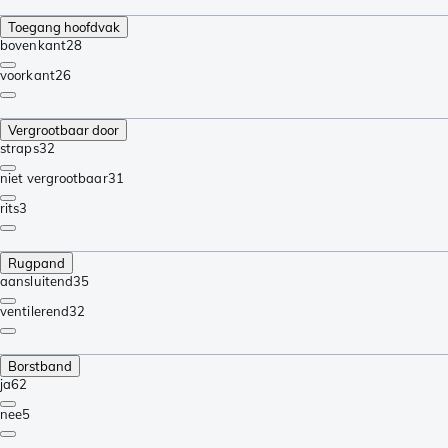
Toegang hoofdvak
bovenkant
28
voorkant
26
Vergrootbaar door
straps
32
niet vergrootbaar
31
rits
3
Rugpand
aansluitend
35
ventilerend
32
Borstband
ja
62
nee
5