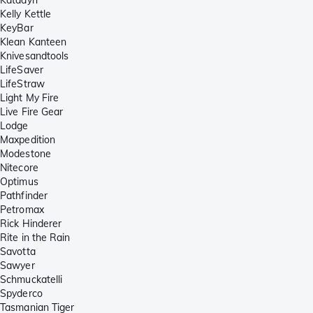
Kelly Kettle
KeyBar
Klean Kanteen
Knivesandtools
LifeSaver
LifeStraw
Light My Fire
Live Fire Gear
Lodge
Maxpedition
Modestone
Nitecore
Optimus
Pathfinder
Petromax
Rick Hinderer
Rite in the Rain
Savotta
Sawyer
Schmuckatelli
Spyderco
Tasmanian Tiger