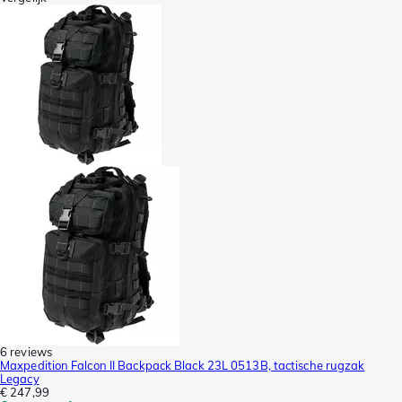
6 reviews
Maxpedition Falcon II Backpack Black 23L 0513B, tactische rugzak
Legacy
€ 247,99