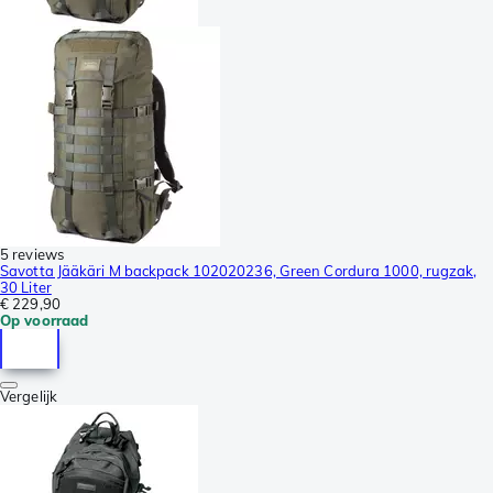
5 reviews
Savotta Jääkäri M backpack 102020236, Green Cordura 1000, rugzak,
30 Liter
€ 229,90
Op voorraad
Vergelijk