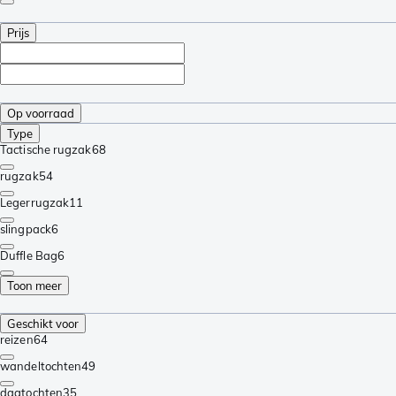
Prijs
Op voorraad
Type
Tactische rugzak
68
rugzak
54
Legerrugzak
11
slingpack
6
Duffle Bag
6
Toon meer
Geschikt voor
reizen
64
wandeltochten
49
dagtochten
35