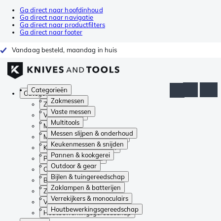
Ga direct naar hoofdinhoud
Ga direct naar navigatie
Ga direct naar productfilters
Ga direct naar footer
Vandaag besteld, maandag in huis
Categorieën
Categorieën
Zakmessen
Zakmessen
Vaste messen
Vaste messen
Multitools
Multitools
Messen slijpen & onderhoud
Messen slijpen & onderhoud
Keukenmessen & snijden
Keukenmessen & snijden
Pannen & kookgerei
Pannen & kookgerei
Outdoor & gear
Outdoor & gear
Bijlen & tuingereedschap
Bijlen & tuingereedschap
Zaklampen & batterijen
Zaklampen & batterijen
Verrekijkers & monoculairs
Verrekijkers & monoculairs
Houtbewerkingsgereedschap
Houtbewerkingsgereedschap