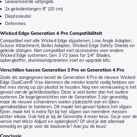
Geavanceerde uitlijngids
2x geleidestangen 8" (20 cm)
Dieptesleutel
Oefenmes
Wicked Edge Generation 4 Pro Compatibiliteit
Compatibel met alle Wicked Edge slijpstenen, Low Angle Adapter,
Scissor Attachment, Beitel Adapter, Wicked Edge Safety Shields en
geleide stangen. Niet compatibel met accessoires voor andere
Wicked Edge systemen, Gen 3 V2 Jaws for 1/4" Blades,
opbergkoffer, aluminium/granieten voet en upgrade kits.
Verschillen tussen Generation 3 Pro en Generation 4 Pro
Zoals als aangegeven bevat de Generation 4 Pro de nieuwe Wicked
Edge DualCam® Vise-klemmen die minder kracht nodig hebben om
het mes stevig op zijn plaatst te houden. Nog een vernieuwing is het
gevoel van de geleidestaafjes. Deze is veel beter dan het oudere
systeem. De kogelgewrichten van de Generation 3 zijn geweldig,
maar de nieuwe scharnieren voelen zijdezacht aan en lijken
gemakkelijker te hanteren. Dit maakt het gevoel tijdens het slijpen
fijner, maar het is extra fijn bij het slijpen van meerdere messen
achter elkaar. Ook heb je bij de Generatie 4 meer keus. Ga je voor de
versie met Micro Adjust en opbergkast? Of vind je dat allemaal
onnodig en ga je voor de basisverie? Aan jou de keus!
Conclusie