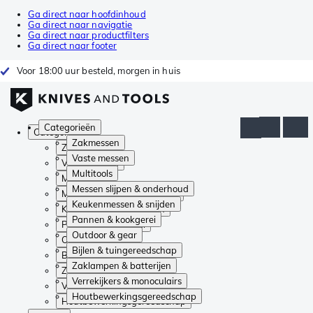
Ga direct naar hoofdinhoud
Ga direct naar navigatie
Ga direct naar productfilters
Ga direct naar footer
Voor 18:00 uur besteld, morgen in huis
Categorieën
Categorieën
Zakmessen
Zakmessen
Vaste messen
Vaste messen
Multitools
Multitools
Messen slijpen & onderhoud
Messen slijpen & onderhoud
Keukenmessen & snijden
Keukenmessen & snijden
Pannen & kookgerei
Pannen & kookgerei
Outdoor & gear
Outdoor & gear
Bijlen & tuingereedschap
Bijlen & tuingereedschap
Zaklampen & batterijen
Zaklampen & batterijen
Verrekijkers & monoculairs
Verrekijkers & monoculairs
Houtbewerkingsgereedschap
Houtbewerkingsgereedschap