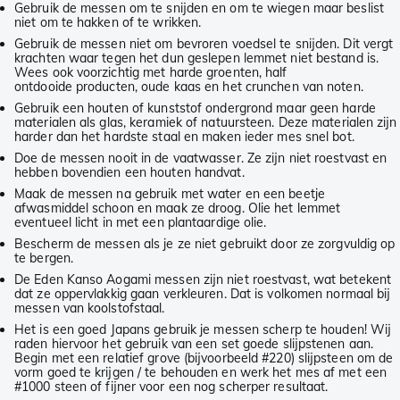
Gebruik de messen om te snijden en om te wiegen maar beslist
niet om te hakken of te wrikken.
Gebruik de messen niet om bevroren voedsel te snijden. Dit vergt
krachten waar tegen het dun geslepen lemmet niet bestand is.
Wees ook voorzichtig met harde groenten, half
ontdooide producten, oude kaas en het crunchen van noten.
Gebruik een houten of kunststof ondergrond maar geen harde
materialen als glas, keramiek of natuursteen. Deze materialen zijn
harder dan het hardste staal en maken ieder mes snel bot.
Doe de messen nooit in de vaatwasser. Ze zijn niet roestvast en
hebben bovendien een houten handvat.
Maak de messen na gebruik met water en een beetje
afwasmiddel schoon en maak ze droog. Olie het lemmet
eventueel licht in met een plantaardige olie.
Bescherm de messen als je ze niet gebruikt door ze zorgvuldig op
te bergen.
De Eden Kanso Aogami messen zijn niet roestvast, wat betekent
dat ze oppervlakkig gaan verkleuren. Dat is volkomen normaal bij
messen van koolstofstaal.
Het is een goed Japans gebruik je messen scherp te houden! Wij
raden hiervoor het gebruik van een set goede slijpstenen aan.
Begin met een relatief grove (bijvoorbeeld #220) slijpsteen om de
vorm goed te krijgen / te behouden en werk het mes af met een
#1000 steen of fijner voor een nog scherper resultaat.