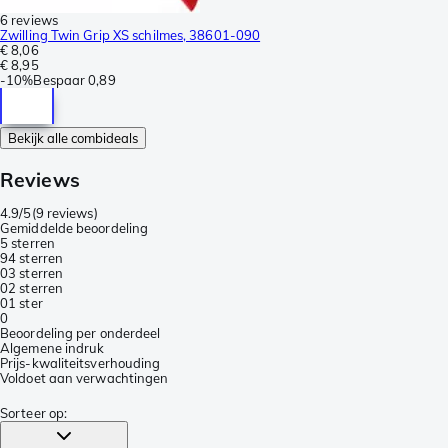
6 reviews
Zwilling Twin Grip XS schilmes, 38601-090
€ 8,06
€ 8,95
-
10%
Bespaar
0,89
Bekijk alle combideals
Reviews
4.9/5
(
9 reviews
)
Gemiddelde beoordeling
5 sterren
9
4 sterren
0
3 sterren
0
2 sterren
0
1 ster
0
Beoordeling per onderdeel
Algemene indruk
Prijs-kwaliteitsverhouding
Voldoet aan verwachtingen
Sorteer op
: