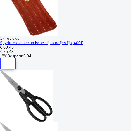
17 reviews
Spyderco set keramische slijpstaafjes fijn, 400F
€ 69,45
€ 75,49
-
8%
Bespaar
6,04