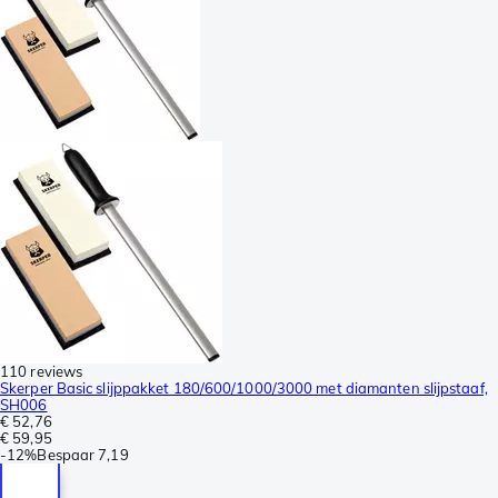
110 reviews
Skerper Basic slijppakket 180/600/1000/3000 met diamanten slijpstaaf,
SH006
€ 52,76
€ 59,95
-
12%
Bespaar
7,19