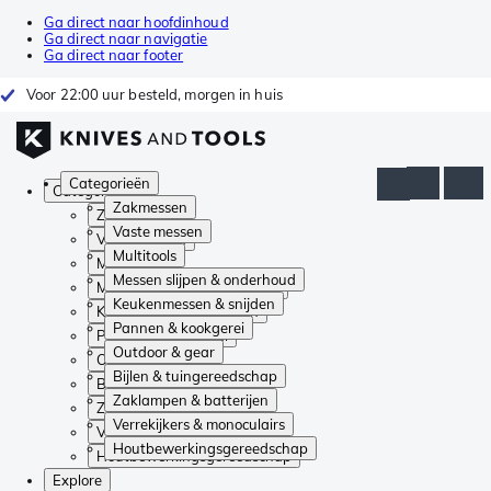
Ga direct naar hoofdinhoud
Ga direct naar navigatie
Ga direct naar footer
Voor 22:00 uur besteld, morgen in huis
Categorieën
Categorieën
Zakmessen
Zakmessen
Vaste messen
Vaste messen
Multitools
Multitools
Messen slijpen & onderhoud
Messen slijpen & onderhoud
Keukenmessen & snijden
Keukenmessen & snijden
Pannen & kookgerei
Pannen & kookgerei
Outdoor & gear
Outdoor & gear
Bijlen & tuingereedschap
Bijlen & tuingereedschap
Zaklampen & batterijen
Zaklampen & batterijen
Verrekijkers & monoculairs
Verrekijkers & monoculairs
Houtbewerkingsgereedschap
Houtbewerkingsgereedschap
Explore