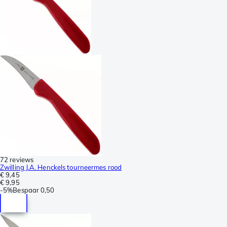
72 reviews
Zwilling J.A. Henckels tourneermes rood
€ 9,45
€ 9,95
-
5%
Bespaar
0,50