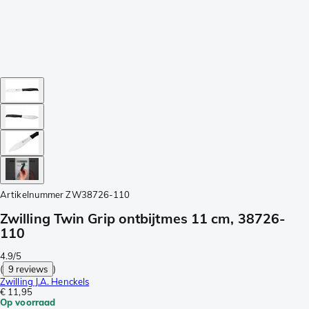
Artikelnummer
ZW38726-110
Zwilling Twin Grip ontbijtmes 11 cm, 38726-
110
4.9/5
(
9 reviews
)
Zwilling J.A. Henckels
€ 11,95
Op voorraad