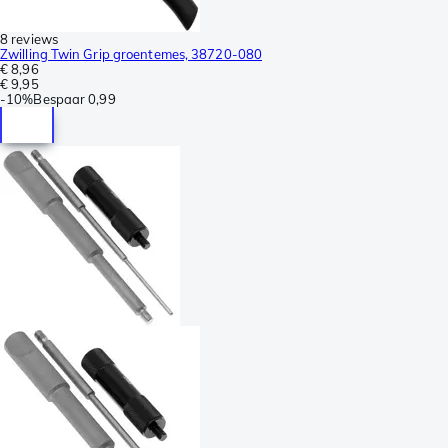
8 reviews
Zwilling Twin Grip groentemes, 38720-080
€ 8,96
€ 9,95
-
10%
Bespaar
0,99