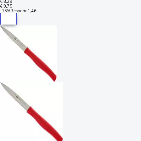
€ 8,29
€ 9,75
-
15%
Bespaar
1,46