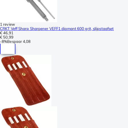
1 review
CRKT Veff Sharp Sharpener VEFF1 diamant 600 grit, slijpstaafset
€ 46,91
€ 50,99
-
8%
Bespaar
4,08