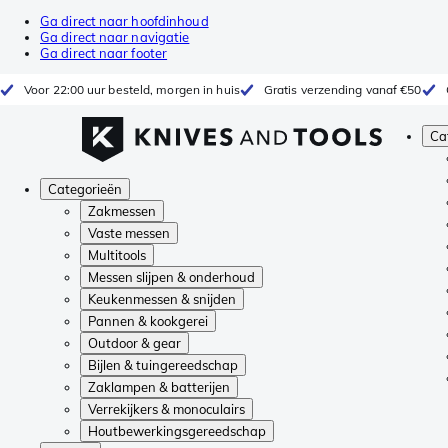
Ga direct naar hoofdinhoud
Ga direct naar navigatie
Ga direct naar footer
Voor 22:00 uur besteld, morgen in huis
Gratis verzending vanaf €50
Ca
Categorieën
Zakmessen
Vaste messen
Multitools
Messen slijpen & onderhoud
Keukenmessen & snijden
Pannen & kookgerei
Outdoor & gear
Bijlen & tuingereedschap
Zaklampen & batterijen
Verrekijkers & monoculairs
Houtbewerkingsgereedschap