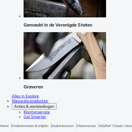
Gemaakt in de Verenigde Staten
Graveren
Alles in Explore
Nieuwste producten
Acties & aanbiedingen
Klantenservice
Get Smarter
Home
Keukenmessen & snijden
Keukenmessen
Vleesmessen
Wüsthof Classic vlee