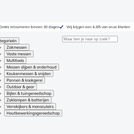
Gratis retourneren binnen 30 dagen
Wij krijgen een 4,8/5 van onze klanten
tegorieën
Zakmessen
Vaste messen
Multitools
Messen slijpen & onderhoud
Keukenmessen & snijden
Pannen & kookgerei
Outdoor & gear
Bijlen & tuingereedschap
Zaklampen & batterijen
Verrekijkers & monoculairs
Houtbewerkingsgereedschap