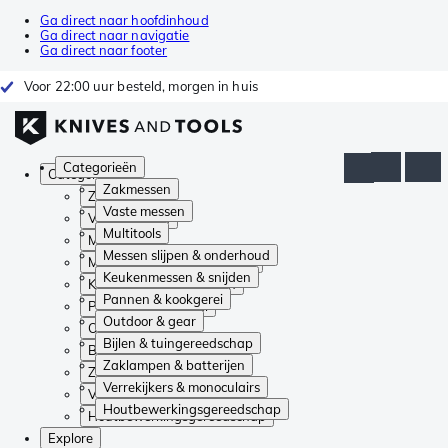
Ga direct naar hoofdinhoud
Ga direct naar navigatie
Ga direct naar footer
Voor 22:00 uur besteld, morgen in huis
Categorieën
Categorieën
Zakmessen
Zakmessen
Vaste messen
Vaste messen
Multitools
Multitools
Messen slijpen & onderhoud
Messen slijpen & onderhoud
Keukenmessen & snijden
Keukenmessen & snijden
Pannen & kookgerei
Pannen & kookgerei
Outdoor & gear
Outdoor & gear
Bijlen & tuingereedschap
Bijlen & tuingereedschap
Zaklampen & batterijen
Zaklampen & batterijen
Verrekijkers & monoculairs
Verrekijkers & monoculairs
Houtbewerkingsgereedschap
Houtbewerkingsgereedschap
Explore