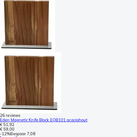
26 reviews
Eden Magnetic Knife Block EQB101 acaciahout
€ 51,92
€ 59,00
-
12%
Bespaar
7,08