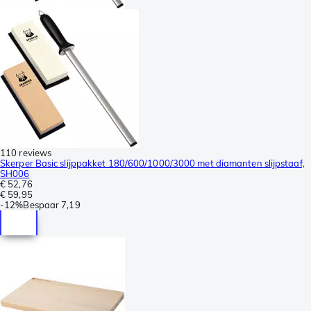
110 reviews
Skerper Basic slijppakket 180/600/1000/3000 met diamanten slijpstaaf,
SH006
€ 52,76
€ 59,95
-
12%
Bespaar
7,19