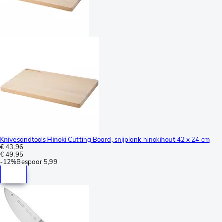
Knivesandtools Hinoki Cutting Board, snijplank hinokihout 42 x 24 cm
€ 43,96
€ 49,95
-
12%
Bespaar
5,99