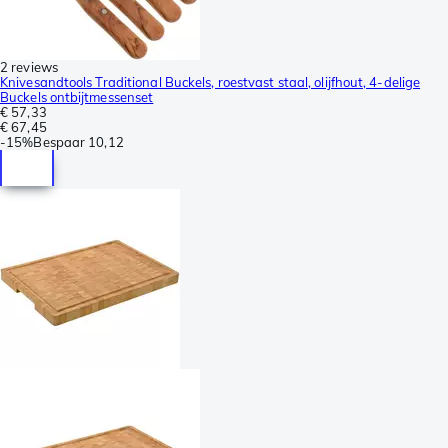
2 reviews
Knivesandtools Traditional Buckels, roestvast staal, olijfhout, 4-delige
Buckels ontbijtmessenset
€ 57,33
€ 67,45
-
15%
Bespaar
10,12