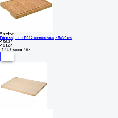
5 reviews
Eden snijplank P012 bamboehout, 45x30 cm
€ 56,32
€ 64,00
-
12%
Bespaar
7,68