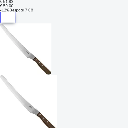
€ 51,92
€ 59,00
-
12%
Bespaar
7,08