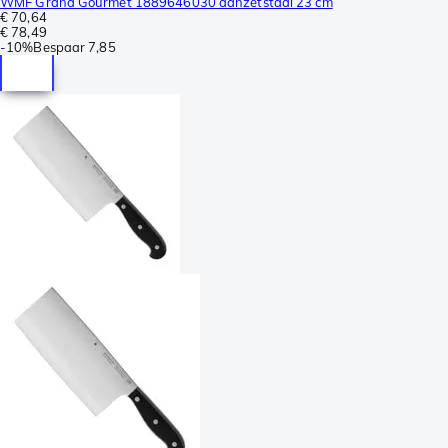
WMF Grand Gourmet 1889646030 aanzetstaal 23 cm
€ 70,64
€ 78,49
-
10%
Bespaar
7,85