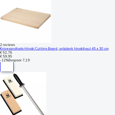
2 reviews
Knivesandtools Hinoki Cutting Board, snijplank hinokihout 45 x 30 cm
€ 52,76
€ 59,95
-
12%
Bespaar
7,19