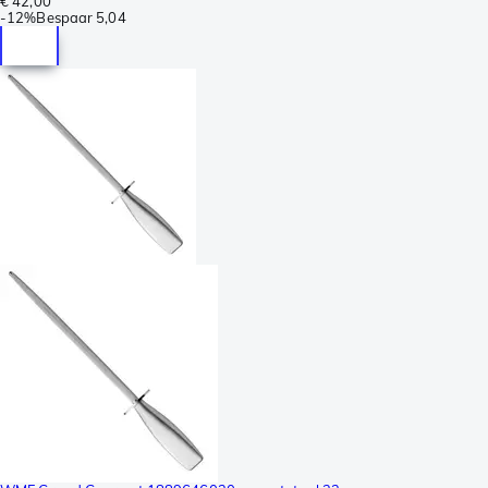
€ 42,00
-
12%
Bespaar
5,04