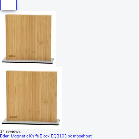
14 reviews
Eden Magnetic Knife Block EQB103 bamboehout