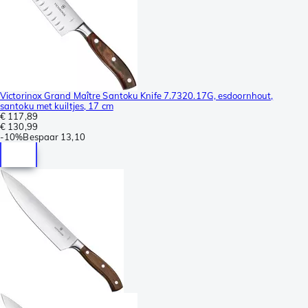
Victorinox Grand Maître Santoku Knife 7.7320.17G, esdoornhout,
santoku met kuiltjes, 17 cm
€ 117,89
€ 130,99
-
10%
Bespaar
13,10