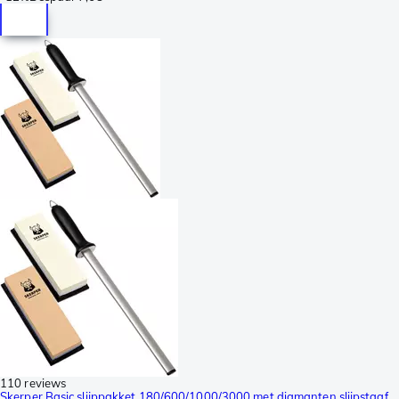
110 reviews
Skerper Basic slijppakket 180/600/1000/3000 met diamanten slijpstaaf,