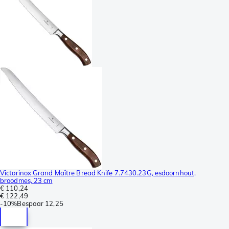
Victorinox Grand Maître Bread Knife 7.7430.23G, esdoornhout,
broodmes, 23 cm
€ 110,24
€ 122,49
-
10%
Bespaar
12,25