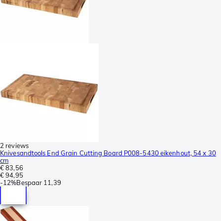
2 reviews
Knivesandtools End Grain Cutting Board P008-5430 eikenhout, 54 x 30
cm
€ 83,56
€ 94,95
-
12%
Bespaar
11,39