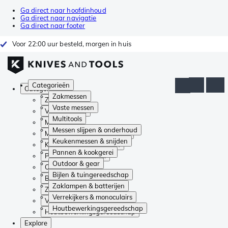
Ga direct naar hoofdinhoud
Ga direct naar navigatie
Ga direct naar footer
Voor 22:00 uur besteld, morgen in huis
Categorieën
Categorieën
Zakmessen
Zakmessen
Vaste messen
Vaste messen
Multitools
Multitools
Messen slijpen & onderhoud
Messen slijpen & onderhoud
Keukenmessen & snijden
Keukenmessen & snijden
Pannen & kookgerei
Pannen & kookgerei
Outdoor & gear
Outdoor & gear
Bijlen & tuingereedschap
Bijlen & tuingereedschap
Zaklampen & batterijen
Zaklampen & batterijen
Verrekijkers & monoculairs
Verrekijkers & monoculairs
Houtbewerkingsgereedschap
Houtbewerkingsgereedschap
Explore