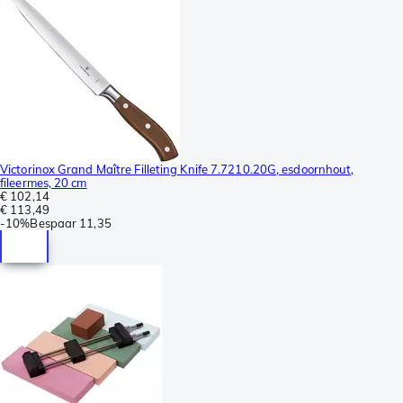
Victorinox Grand Maître Filleting Knife 7.7210.20G, esdoornhout,
fileermes, 20 cm
€ 102,14
€ 113,49
-
10%
Bespaar
11,35