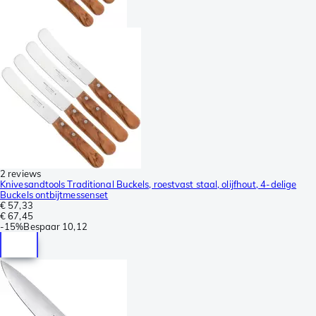
2 reviews
Knivesandtools Traditional Buckels, roestvast staal, olijfhout, 4-delige
Buckels ontbijtmessenset
€ 57,33
€ 67,45
-
15%
Bespaar
10,12