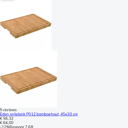
5 reviews
Eden snijplank P012 bamboehout, 45x30 cm
€ 56,32
€ 64,00
-
12%
Bespaar
7,68