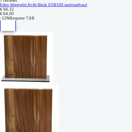
7 reviews
Eden Magnetic Knife Block EQB100 walnoothout
€ 56,32
€ 64,00
-
12%
Bespaar
7,68