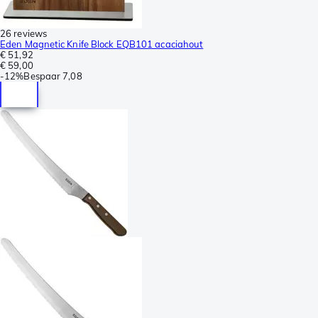
26 reviews
Eden Magnetic Knife Block EQB101 acaciahout
€ 51,92
€ 59,00
-
12%
Bespaar
7,08