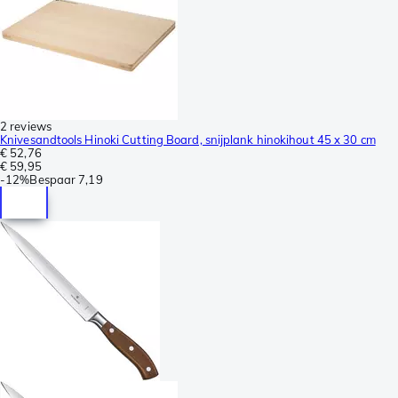
2 reviews
Knivesandtools Hinoki Cutting Board, snijplank hinokihout 45 x 30 cm
€ 52,76
€ 59,95
-
12%
Bespaar
7,19