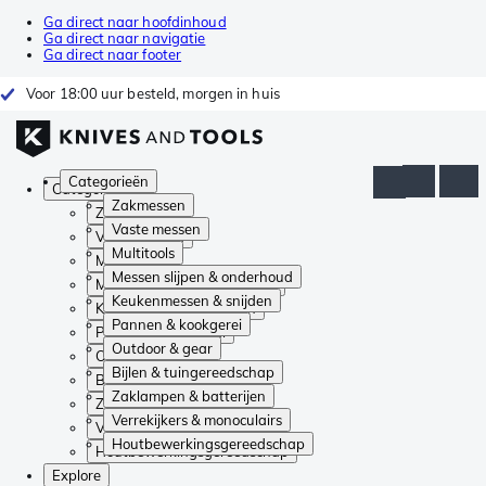
Ga direct naar hoofdinhoud
Ga direct naar navigatie
Ga direct naar footer
Voor 18:00 uur besteld, morgen in huis
Categorieën
Categorieën
Zakmessen
Zakmessen
Vaste messen
Vaste messen
Multitools
Multitools
Messen slijpen & onderhoud
Messen slijpen & onderhoud
Keukenmessen & snijden
Keukenmessen & snijden
Pannen & kookgerei
Pannen & kookgerei
Outdoor & gear
Outdoor & gear
Bijlen & tuingereedschap
Bijlen & tuingereedschap
Zaklampen & batterijen
Zaklampen & batterijen
Verrekijkers & monoculairs
Verrekijkers & monoculairs
Houtbewerkingsgereedschap
Houtbewerkingsgereedschap
Explore