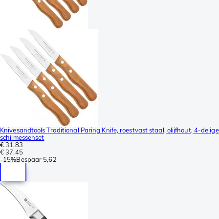
Knivesandtools Traditional Paring Knife, roestvast staal, olijfhout, 4-delige
schilmessenset
€ 31,83
€ 37,45
-
15%
Bespaar
5,62