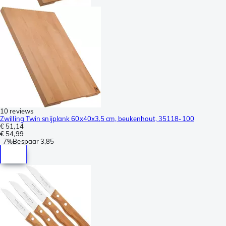
10 reviews
Zwilling Twin snijplank 60x40x3,5 cm, beukenhout, 35118-100
€ 51,14
€ 54,99
-
7%
Bespaar
3,85