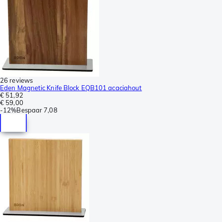
26 reviews
Eden Magnetic Knife Block EQB101 acaciahout
€ 51,92
€ 59,00
-
12%
Bespaar
7,08