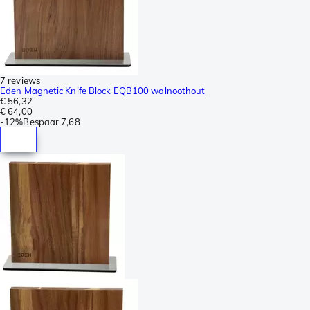
7 reviews
Eden Magnetic Knife Block EQB100 walnoothout
€ 56,32
€ 64,00
-
12%
Bespaar
7,68