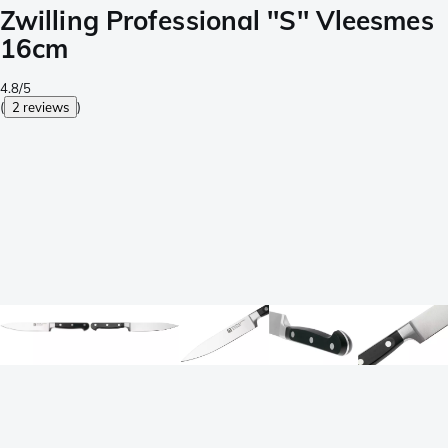
Zwilling Professional ''S'' Vleesmes
16cm
4.8/5
(
2 reviews
)