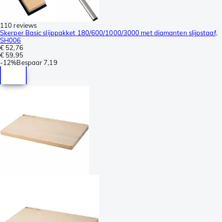
110 reviews
Skerper Basic slijppakket 180/600/1000/3000 met diamanten slijpstaaf,
SH006
€ 52,76
€ 59,95
-
12%
Bespaar
7,19