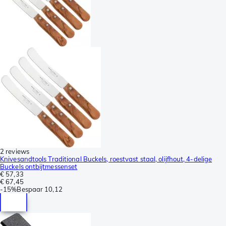
2 reviews
Knivesandtools Traditional Buckels, roestvast staal, olijfhout, 4-delige
Buckels ontbijtmessenset
€ 57,33
€ 67,45
-
15%
Bespaar
10,12