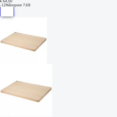
€ 64,00
-
12%
Bespaar
7,68