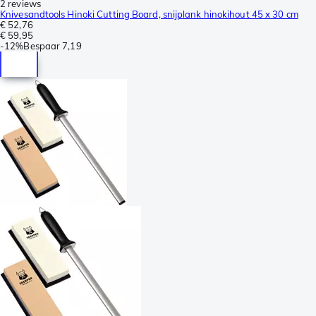
2 reviews
Knivesandtools Hinoki Cutting Board, snijplank hinokihout 45 x 30 cm
€ 52,76
€ 59,95
-
12%
Bespaar
7,19