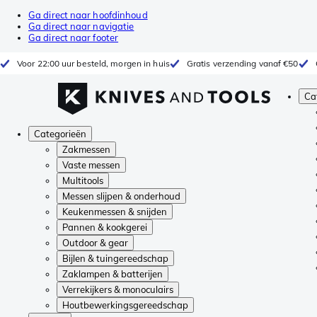
Ga direct naar hoofdinhoud
Ga direct naar navigatie
Ga direct naar footer
Voor 22:00 uur besteld, morgen in huis
Gratis verzending vanaf €50
Ca
Categorieën
Zakmessen
Vaste messen
Multitools
Messen slijpen & onderhoud
Keukenmessen & snijden
Pannen & kookgerei
Outdoor & gear
Bijlen & tuingereedschap
Zaklampen & batterijen
Verrekijkers & monoculairs
Houtbewerkingsgereedschap