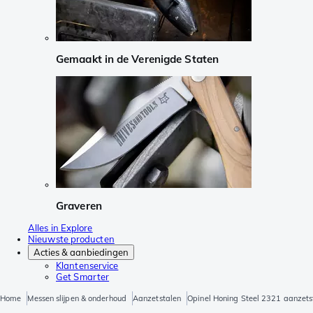
Gemaakt in de Verenigde Staten
Graveren
Alles in Explore
Nieuwste producten
Acties & aanbiedingen
Klantenservice
Get Smarter
Home
Messen slijpen & onderhoud
Aanzetstalen
Opinel Honing Steel 2321 aanzets