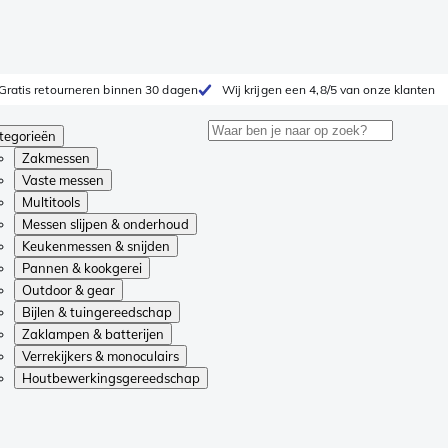
Gratis retourneren binnen 30 dagen
Wij krijgen een 4,8/5 van onze klanten
tegorieën
Zakmessen
Vaste messen
Multitools
Messen slijpen & onderhoud
Keukenmessen & snijden
Pannen & kookgerei
Outdoor & gear
Bijlen & tuingereedschap
Zaklampen & batterijen
Verrekijkers & monoculairs
Houtbewerkingsgereedschap