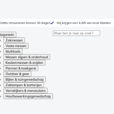
Gratis retourneren binnen 30 dagen
Wij krijgen een 4,8/5 van onze klanten
tegorieën
Zakmessen
Vaste messen
Multitools
Messen slijpen & onderhoud
Keukenmessen & snijden
Pannen & kookgerei
Outdoor & gear
Bijlen & tuingereedschap
Zaklampen & batterijen
Verrekijkers & monoculairs
Houtbewerkingsgereedschap