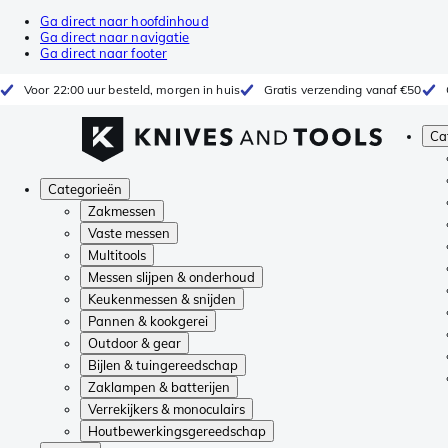
Ga direct naar hoofdinhoud
Ga direct naar navigatie
Ga direct naar footer
Voor 22:00 uur besteld, morgen in huis
Gratis verzending vanaf €50
Ca
Categorieën
Zakmessen
Vaste messen
Multitools
Messen slijpen & onderhoud
Keukenmessen & snijden
Pannen & kookgerei
Outdoor & gear
Bijlen & tuingereedschap
Zaklampen & batterijen
Verrekijkers & monoculairs
Houtbewerkingsgereedschap