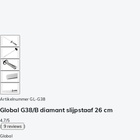
Artikelnummer
GL-G38
Global G38/B diamant slijpstaaf 26 cm
4.7/5
(
9 reviews
)
Global