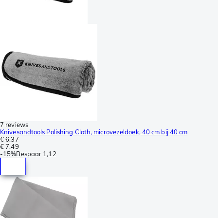
7 reviews
Knivesandtools Polishing Cloth, microvezeldoek, 40 cm bij 40 cm
€ 6,37
€ 7,49
-
15%
Bespaar
1,12