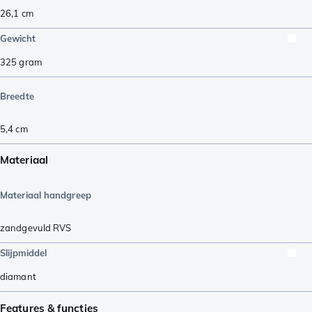
26,1
cm
Gewicht
325
gram
Breedte
5,4
cm
Materiaal
Materiaal handgreep
zandgevuld RVS
Slijpmiddel
diamant
Features & functies