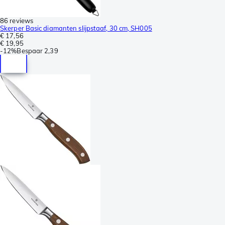
86 reviews
Skerper Basic diamanten slijpstaaf, 30 cm, SH005
€ 17,56
€ 19,95
-
12%
Bespaar
2,39