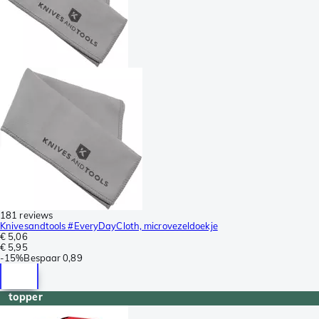
181 reviews
Knivesandtools #EveryDayCloth, microvezeldoekje
€ 5,06
€ 5,95
-
15%
Bespaar
0,89
topper