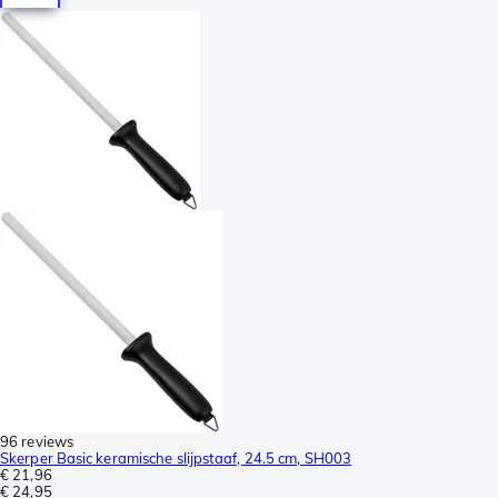
96 reviews
Skerper Basic keramische slijpstaaf, 24.5 cm, SH003
€ 21,96
€ 24,95