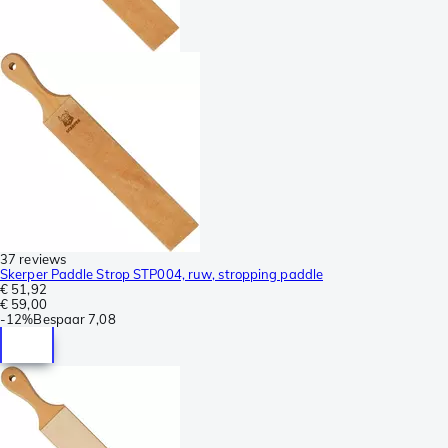
37 reviews
Skerper Paddle Strop STP004, ruw, stropping paddle
€ 51,92
€ 59,00
-
12%
Bespaar
7,08