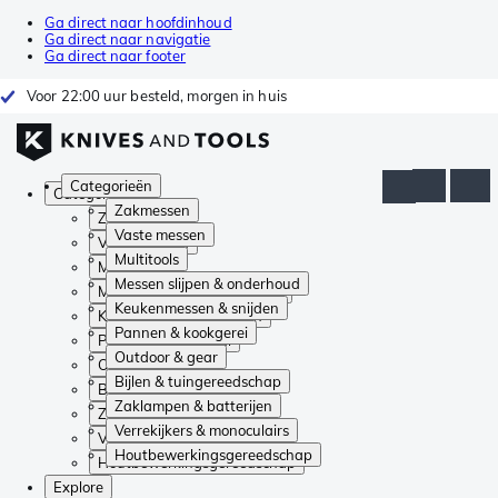
Ga direct naar hoofdinhoud
Ga direct naar navigatie
Ga direct naar footer
Voor 22:00 uur besteld, morgen in huis
Categorieën
Categorieën
Zakmessen
Zakmessen
Vaste messen
Vaste messen
Multitools
Multitools
Messen slijpen & onderhoud
Messen slijpen & onderhoud
Keukenmessen & snijden
Keukenmessen & snijden
Pannen & kookgerei
Pannen & kookgerei
Outdoor & gear
Outdoor & gear
Bijlen & tuingereedschap
Bijlen & tuingereedschap
Zaklampen & batterijen
Zaklampen & batterijen
Verrekijkers & monoculairs
Verrekijkers & monoculairs
Houtbewerkingsgereedschap
Houtbewerkingsgereedschap
Explore