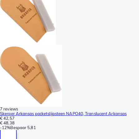
7 reviews
Skerper Arkansas pocketslijpsteen NAPO40, Translucent Arkansas
€ 42,57
€ 48,38
-
12%
Bespaar
5,81