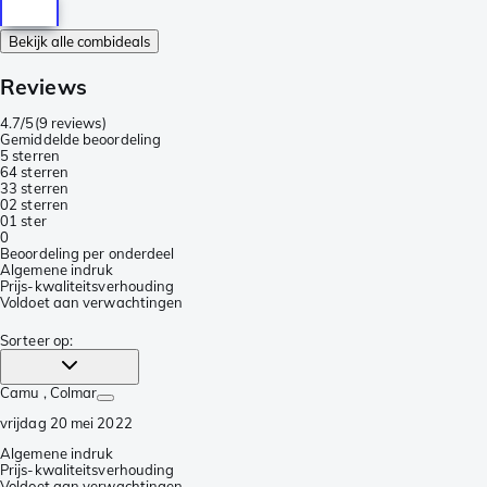
Bekijk alle combideals
Reviews
4.7/5
(
9 reviews
)
Gemiddelde beoordeling
5 sterren
6
4 sterren
3
3 sterren
0
2 sterren
0
1 ster
0
Beoordeling per onderdeel
Algemene indruk
Prijs-kwaliteitsverhouding
Voldoet aan verwachtingen
Sorteer op
:
Camu
, Colmar
vrijdag 20 mei 2022
Algemene indruk
Prijs-kwaliteitsverhouding
Voldoet aan verwachtingen