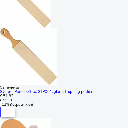
52 reviews
Skerper Paddle Strop STP001, glad, stropping paddle
€ 51,92
€ 59,00
-
12%
Bespaar
7,08