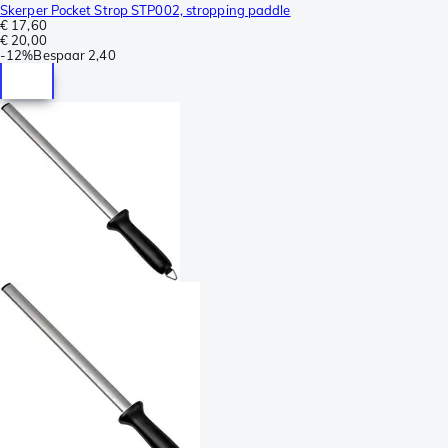
Skerper Pocket Strop STP002, stropping paddle
€ 17,60
€ 20,00
-
12%
Bespaar
2,40