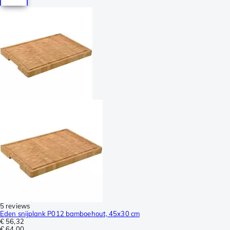
5 reviews
Eden snijplank P012 bamboehout, 45x30 cm
€ 56,32
€ 64,00