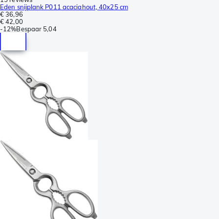
Eden snijplank P011 acaciahout, 40x25 cm
€ 36,96
€ 42,00
-
12%
Bespaar
5,04