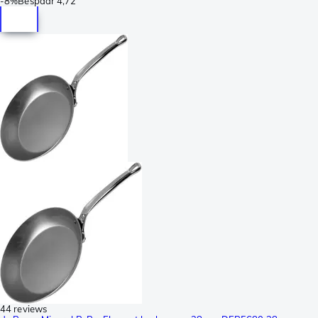
-
8%
Bespaar
4,72
44 reviews