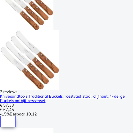
2 reviews
Knivesandtools Traditional Buckels, roestvast staal, olijfhout, 4-delige
Buckels ontbijtmessenset
€ 57,33
€ 67,45
-
15%
Bespaar
10,12