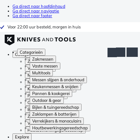
Ga direct naar hoofdinhoud
Ga direct naar navigatie
Ga direct naar footer
Voor 22:00 uur besteld, morgen in huis
Categorieën
Categorieën
Zakmessen
Zakmessen
Vaste messen
Vaste messen
Multitools
Multitools
Messen slijpen & onderhoud
Messen slijpen & onderhoud
Keukenmessen & snijden
Keukenmessen & snijden
Pannen & kookgerei
Pannen & kookgerei
Outdoor & gear
Outdoor & gear
Bijlen & tuingereedschap
Bijlen & tuingereedschap
Zaklampen & batterijen
Zaklampen & batterijen
Verrekijkers & monoculairs
Verrekijkers & monoculairs
Houtbewerkingsgereedschap
Houtbewerkingsgereedschap
Explore