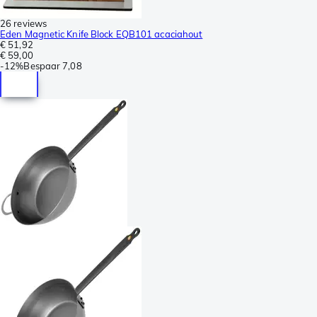
26 reviews
Eden Magnetic Knife Block EQB101 acaciahout
€ 51,92
€ 59,00
-
12%
Bespaar
7,08