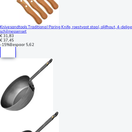
Knivesandtools Traditional Paring Knife, roestvast staal, olijfhout, 4-delige
schilmessenset
€ 31,83
€ 37,45
-
15%
Bespaar
5,62