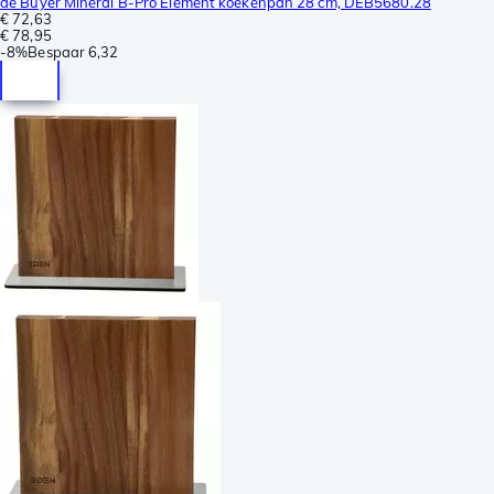
de Buyer Mineral B-Pro Element koekenpan 28 cm, DEB5680.28
€ 72,63
€ 78,95
-
8%
Bespaar
6,32