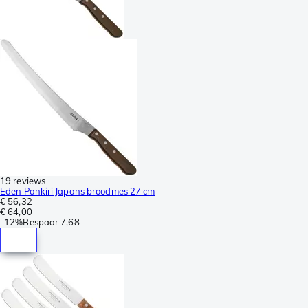
19 reviews
Eden Pankiri Japans broodmes 27 cm
€ 56,32
€ 64,00
-
12%
Bespaar
7,68