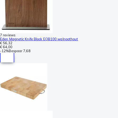
7 reviews
Eden Magnetic Knife Block EQB100 walnoothout
€ 56,32
€ 64,00
-
12%
Bespaar
7,68