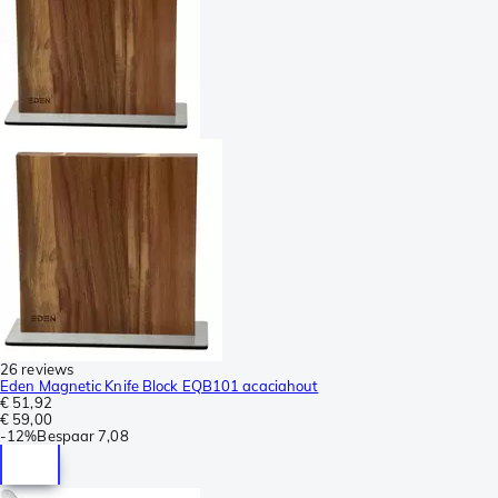
26 reviews
Eden Magnetic Knife Block EQB101 acaciahout
€ 51,92
€ 59,00
-
12%
Bespaar
7,08