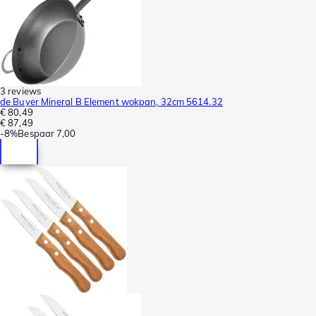
3 reviews
de Buyer Mineral B Element wokpan, 32cm 5614.32
€ 80,49
€ 87,49
-
8%
Bespaar
7,00