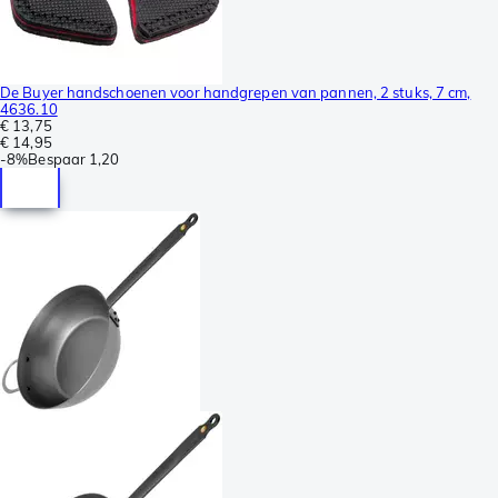
De Buyer handschoenen voor handgrepen van pannen, 2 stuks, 7 cm,
4636.10
€ 13,75
€ 14,95
-
8%
Bespaar
1,20