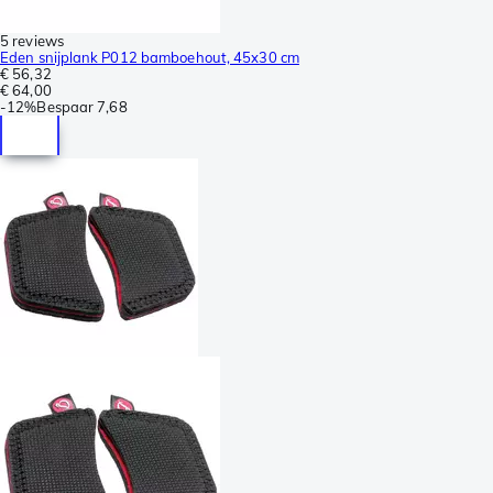
5 reviews
Eden snijplank P012 bamboehout, 45x30 cm
€ 56,32
€ 64,00
-
12%
Bespaar
7,68