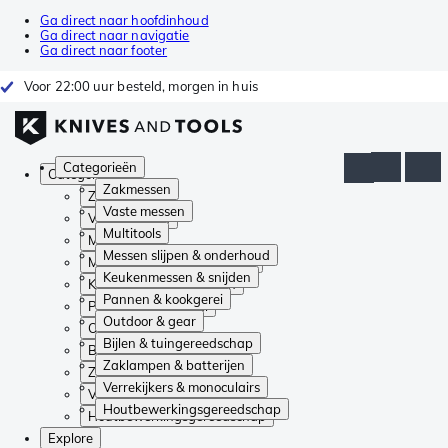
Ga direct naar hoofdinhoud
Ga direct naar navigatie
Ga direct naar footer
Voor 22:00 uur besteld, morgen in huis
Categorieën
Categorieën
Zakmessen
Zakmessen
Vaste messen
Vaste messen
Multitools
Multitools
Messen slijpen & onderhoud
Messen slijpen & onderhoud
Keukenmessen & snijden
Keukenmessen & snijden
Pannen & kookgerei
Pannen & kookgerei
Outdoor & gear
Outdoor & gear
Bijlen & tuingereedschap
Bijlen & tuingereedschap
Zaklampen & batterijen
Zaklampen & batterijen
Verrekijkers & monoculairs
Verrekijkers & monoculairs
Houtbewerkingsgereedschap
Houtbewerkingsgereedschap
Explore