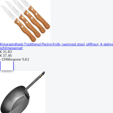
Knivesandtools Traditional Paring Knife, roestvast staal, olijfhout, 4-delige
schilmessenset
€ 31,83
€ 37,45
-
15%
Bespaar
5,62