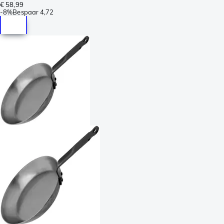
€ 58,99
-
8%
Bespaar
4,72