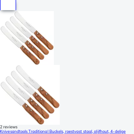
2 reviews
Knivesandtools Traditional Buckels, roestvast staal, olijfhout, 4-delige