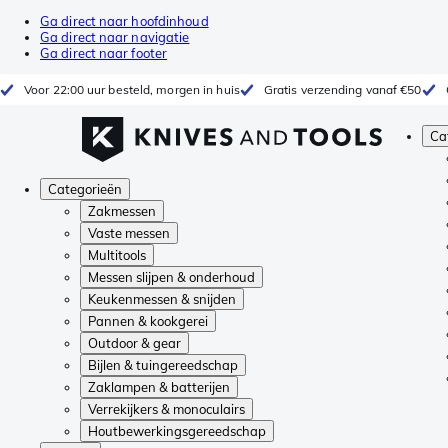
Ga direct naar hoofdinhoud
Ga direct naar navigatie
Ga direct naar footer
Voor 22:00 uur besteld, morgen in huis
Gratis verzending vanaf €50
Ca
Categorieën
Zakmessen
Vaste messen
Multitools
Messen slijpen & onderhoud
Keukenmessen & snijden
Pannen & kookgerei
Outdoor & gear
Bijlen & tuingereedschap
Zaklampen & batterijen
Verrekijkers & monoculairs
Houtbewerkingsgereedschap