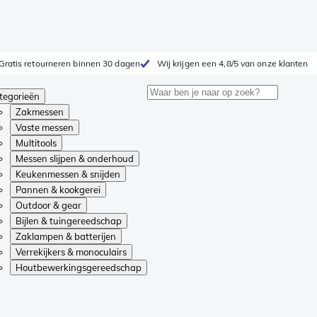
Gratis retourneren binnen 30 dagen
Wij krijgen een 4,8/5 van onze klanten
tegorieën
Zakmessen
Vaste messen
Multitools
Messen slijpen & onderhoud
Keukenmessen & snijden
Pannen & kookgerei
Outdoor & gear
Bijlen & tuingereedschap
Zaklampen & batterijen
Verrekijkers & monoculairs
Houtbewerkingsgereedschap