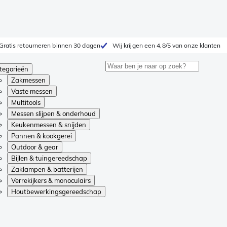
Gratis retourneren binnen 30 dagen
Wij krijgen een 4,8/5 van onze klanten
tegorieën
Zakmessen
Vaste messen
Multitools
Messen slijpen & onderhoud
Keukenmessen & snijden
Pannen & kookgerei
Outdoor & gear
Bijlen & tuingereedschap
Zaklampen & batterijen
Verrekijkers & monoculairs
Houtbewerkingsgereedschap