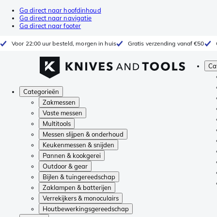
Ga direct naar hoofdinhoud
Ga direct naar navigatie
Ga direct naar footer
Voor 22:00 uur besteld, morgen in huis
Gratis verzending vanaf €50
Ca
Categorieën
Zakmessen
Vaste messen
Multitools
Messen slijpen & onderhoud
Keukenmessen & snijden
Pannen & kookgerei
Outdoor & gear
Bijlen & tuingereedschap
Zaklampen & batterijen
Verrekijkers & monoculairs
Houtbewerkingsgereedschap