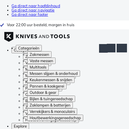
Ga direct naar hoofdinhoud
Ga direct naar navigatie
Ga direct naar footer
Voor 22:00 uur besteld, morgen in huis
Categorieën
Categorieën
Zakmessen
Zakmessen
Vaste messen
Vaste messen
Multitools
Multitools
Messen slijpen & onderhoud
Messen slijpen & onderhoud
Keukenmessen & snijden
Keukenmessen & snijden
Pannen & kookgerei
Pannen & kookgerei
Outdoor & gear
Outdoor & gear
Bijlen & tuingereedschap
Bijlen & tuingereedschap
Zaklampen & batterijen
Zaklampen & batterijen
Verrekijkers & monoculairs
Verrekijkers & monoculairs
Houtbewerkingsgereedschap
Houtbewerkingsgereedschap
Explore