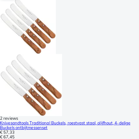
2 reviews
Knivesandtools Traditional Buckels, roestvast staal, olijfhout, 4-delige
Buckels ontbijtmessenset
€ 57,33
€ 67,45