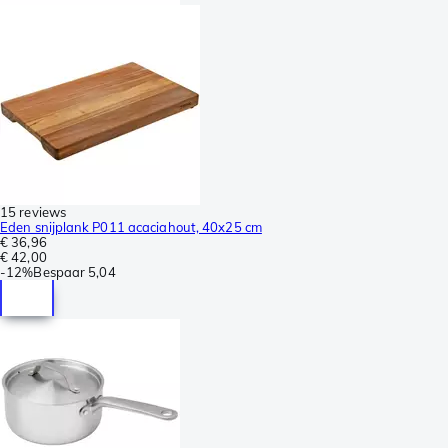
15 reviews
Eden snijplank P011 acaciahout, 40x25 cm
€ 36,96
€ 42,00
-
12%
Bespaar
5,04