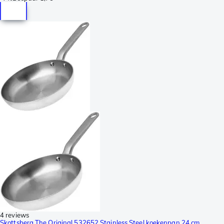
4 reviews
Skottsberg The Original 532652 Stainless Steel koekenpan 24 cm