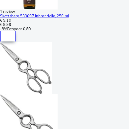
1 review
Skottsberg 533097 inbrandolie, 250 ml
€ 9,19
€ 9,99
-
8%
Bespaar
0,80