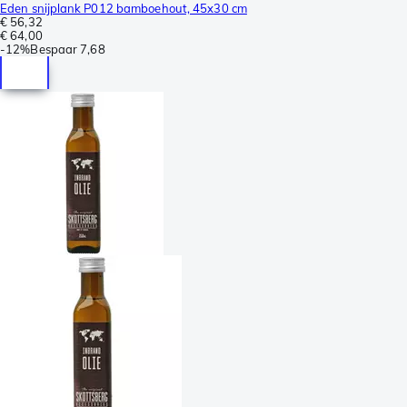
Eden snijplank P012 bamboehout, 45x30 cm
€ 56,32
€ 64,00
-
12%
Bespaar
7,68