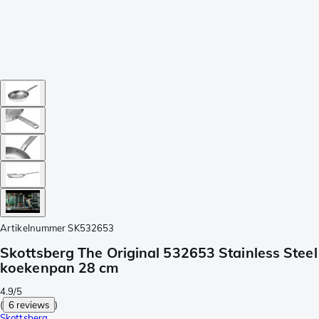
Artikelnummer
SK532653
Skottsberg The Original 532653 Stainless Steel
koekenpan 28 cm
4.9/5
(
6 reviews
)
Skottsberg