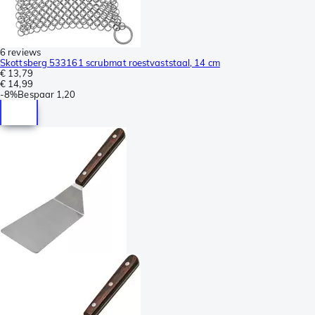
6 reviews
Skottsberg 533161 scrubmat roestvaststaal, 14 cm
€ 13,79
€ 14,99
-
8%
Bespaar
1,20