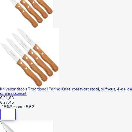
Knivesandtools Traditional Paring Knife, roestvast staal, olijfhout, 4-delige
schilmessenset
€ 31,83
€ 37,45
-
15%
Bespaar
5,62