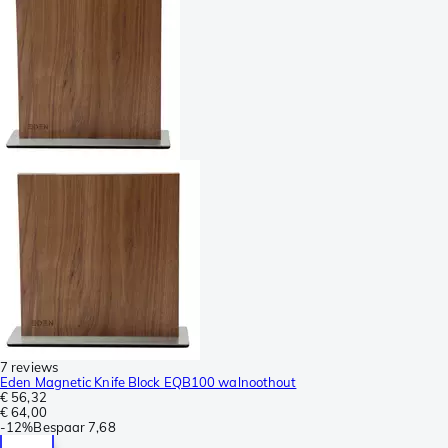
7 reviews
Eden Magnetic Knife Block EQB100 walnoothout
€ 56,32
€ 64,00
-
12%
Bespaar
7,68