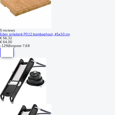
5 reviews
Eden snijplank P012 bamboehout, 45x30 cm
€ 56,32
€ 64,00
-
12%
Bespaar
7,68