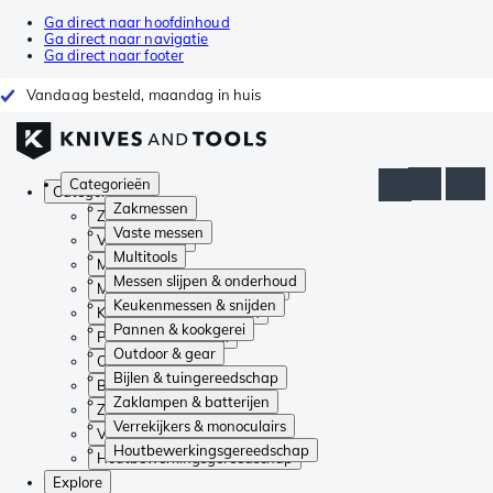
Ga direct naar hoofdinhoud
Ga direct naar navigatie
Ga direct naar footer
Vandaag besteld, maandag in huis
Categorieën
Categorieën
Zakmessen
Zakmessen
Vaste messen
Vaste messen
Multitools
Multitools
Messen slijpen & onderhoud
Messen slijpen & onderhoud
Keukenmessen & snijden
Keukenmessen & snijden
Pannen & kookgerei
Pannen & kookgerei
Outdoor & gear
Outdoor & gear
Bijlen & tuingereedschap
Bijlen & tuingereedschap
Zaklampen & batterijen
Zaklampen & batterijen
Verrekijkers & monoculairs
Verrekijkers & monoculairs
Houtbewerkingsgereedschap
Houtbewerkingsgereedschap
Explore