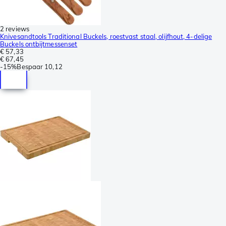
2 reviews
Knivesandtools Traditional Buckels, roestvast staal, olijfhout, 4-delige
Buckels ontbijtmessenset
€ 57,33
€ 67,45
-
15%
Bespaar
10,12