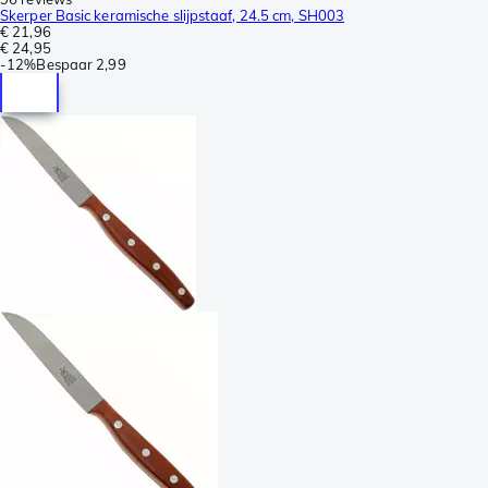
Skerper Basic keramische slijpstaaf, 24.5 cm, SH003
€ 21,96
€ 24,95
-
12%
Bespaar
2,99