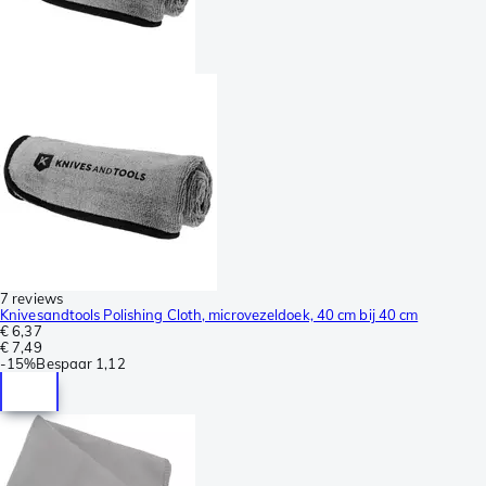
7 reviews
Knivesandtools Polishing Cloth, microvezeldoek, 40 cm bij 40 cm
€ 6,37
€ 7,49
-
15%
Bespaar
1,12