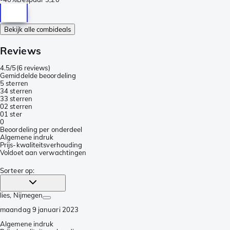
Bekijk alle combideals
Reviews
4.5/5
(
6 reviews
)
Gemiddelde beoordeling
5 sterren
3
4 sterren
3
3 sterren
0
2 sterren
0
1 ster
0
Beoordeling per onderdeel
Algemene indruk
Prijs-kwaliteitsverhouding
Voldoet aan verwachtingen
Sorteer op
:
lies
, Nijmegen
maandag 9 januari 2023
Algemene indruk