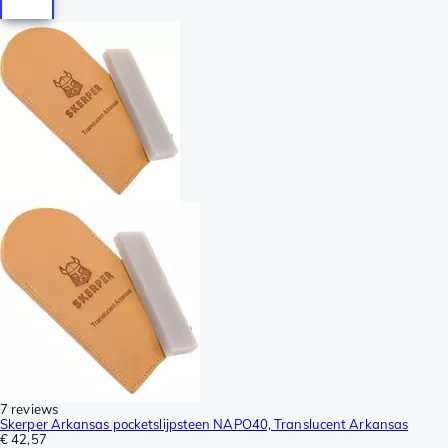
7 reviews
Skerper Arkansas pocketslijpsteen NAPO40, Translucent Arkansas
€ 42,57