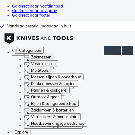
Ga direct naar hoofdinhoud
Ga direct naar navigatie
Ga direct naar footer
Vandaag besteld, maandag in huis
Categorieën
Categorieën
Zakmessen
Zakmessen
Vaste messen
Vaste messen
Multitools
Multitools
Messen slijpen & onderhoud
Messen slijpen & onderhoud
Keukenmessen & snijden
Keukenmessen & snijden
Pannen & kookgerei
Pannen & kookgerei
Outdoor & gear
Outdoor & gear
Bijlen & tuingereedschap
Bijlen & tuingereedschap
Zaklampen & batterijen
Zaklampen & batterijen
Verrekijkers & monoculairs
Verrekijkers & monoculairs
Houtbewerkingsgereedschap
Houtbewerkingsgereedschap
Explore