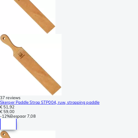
37 reviews
Skerper Paddle Strop STP004, ruw, stropping paddle
€ 51,92
€ 59,00
-
12%
Bespaar
7,08