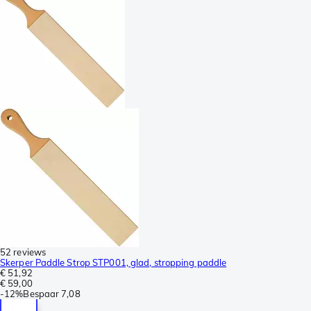
52 reviews
Skerper Paddle Strop STP001, glad, stropping paddle
€ 51,92
€ 59,00
-
12%
Bespaar
7,08