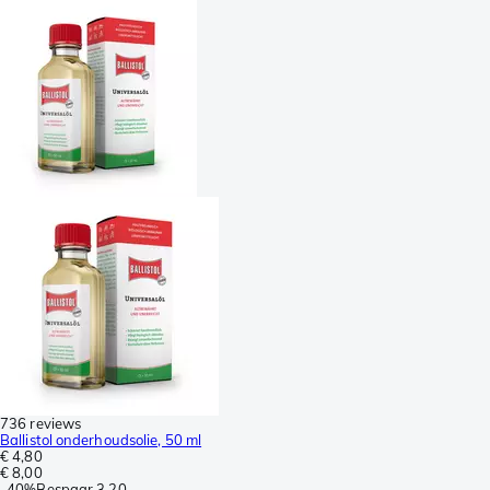
736 reviews
Ballistol onderhoudsolie, 50 ml
€ 4,80
€ 8,00
-
40%
Bespaar
3,20