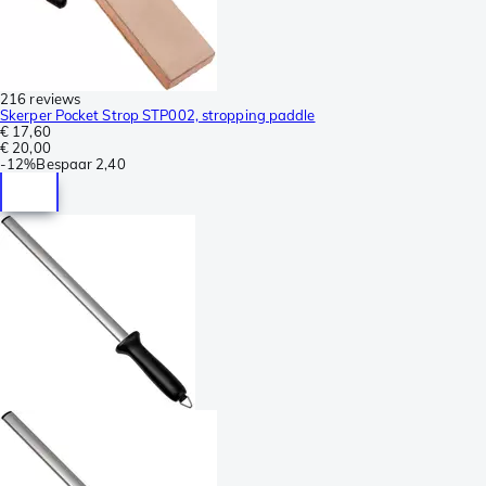
216 reviews
Skerper Pocket Strop STP002, stropping paddle
€ 17,60
€ 20,00
-
12%
Bespaar
2,40