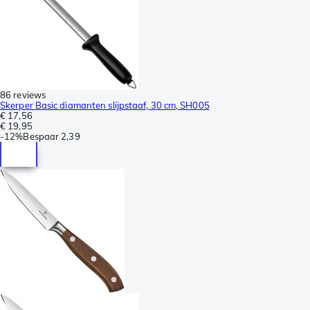
86 reviews
Skerper Basic diamanten slijpstaaf, 30 cm, SH005
€ 17,56
€ 19,95
-
12%
Bespaar
2,39