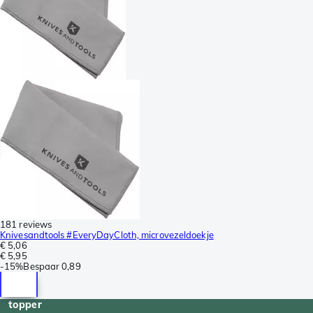
181 reviews
Knivesandtools #EveryDayCloth, microvezeldoekje
€ 5,06
€ 5,95
-
15%
Bespaar
0,89
topper