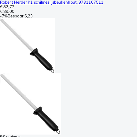
Robert Herder K1 schilmes ijsbeukenhout, 9731167511
€ 82,77
€ 89,00
-
7%
Bespaar
6,23
96 reviews