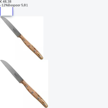
€ 48,38
-
12%
Bespaar
5,81