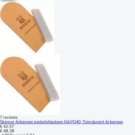
7 reviews
Skerper Arkansas pocketslijpsteen NAPO40, Translucent Arkansas
€ 42,57
€ 48,38