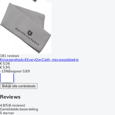
181 reviews
Knivesandtools #EveryDayCloth, microvezeldoekje
€ 5,06
€ 5,95
-
15%
Bespaar
0,89
Bekijk alle combideals
Reviews
4.8/5
(
6 reviews
)
Gemiddelde beoordeling
5 sterren