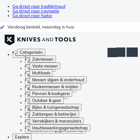
Ga direct naar hoofdinhoud
Ga direct naar navigatie
Ga direct naar footer
Vandaag besteld, maandag in huis
Categorieën
Categorieën
Zakmessen
Zakmessen
Vaste messen
Vaste messen
Multitools
Multitools
Messen slijpen & onderhoud
Messen slijpen & onderhoud
Keukenmessen & snijden
Keukenmessen & snijden
Pannen & kookgerei
Pannen & kookgerei
Outdoor & gear
Outdoor & gear
Bijlen & tuingereedschap
Bijlen & tuingereedschap
Zaklampen & batterijen
Zaklampen & batterijen
Verrekijkers & monoculairs
Verrekijkers & monoculairs
Houtbewerkingsgereedschap
Houtbewerkingsgereedschap
Explore