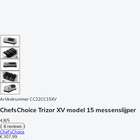
Artikelnummer
CC22CC15XV
ChefsChoice Trizor XV model 15 messenslijper
4.8/5
(
6 reviews
)
Chef'sChoice
€ 307,99