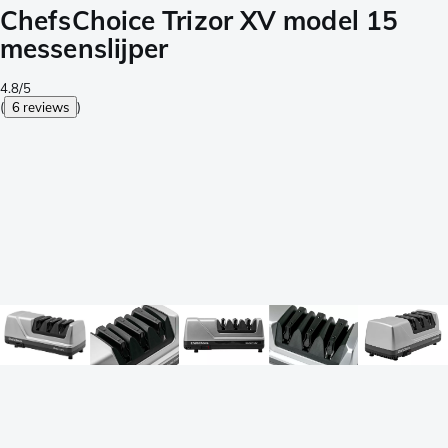
ChefsChoice Trizor XV model 15
messenslijper
4.8/5
(
6 reviews
)