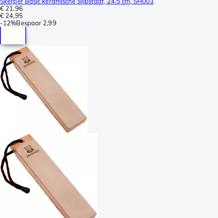
Skerper Basic keramische slijpstaaf, 24.5 cm, SH003
€ 21,96
€ 24,95
-
12%
Bespaar
2,99