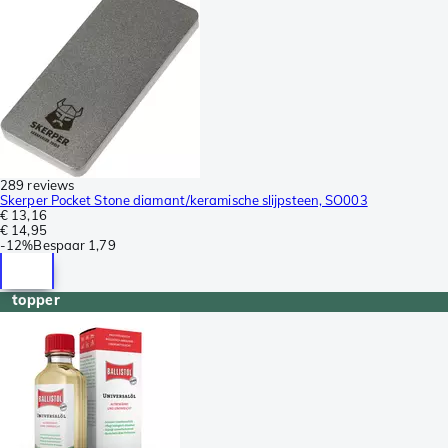
289 reviews
Skerper Pocket Stone diamant/keramische slijpsteen, SO003
€ 13,16
€ 14,95
-
12%
Bespaar
1,79
topper