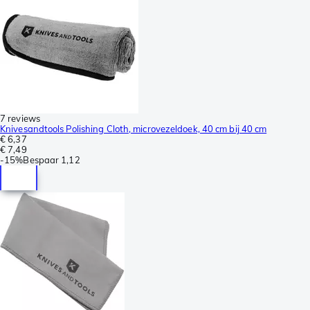
7 reviews
Knivesandtools Polishing Cloth, microvezeldoek, 40 cm bij 40 cm
€ 6,37
€ 7,49
-
15%
Bespaar
1,12