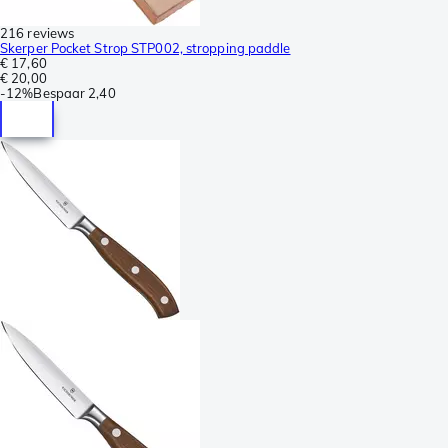
216 reviews
Skerper Pocket Strop STP002, stropping paddle
€ 17,60
€ 20,00
-
12%
Bespaar
2,40