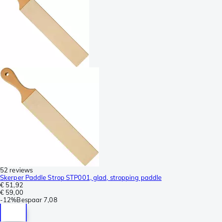
52 reviews
Skerper Paddle Strop STP001, glad, stropping paddle
€ 51,92
€ 59,00
-
12%
Bespaar
7,08