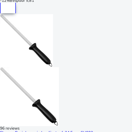
-
12%
Bespaar
5,81
96 reviews