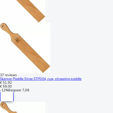
37 reviews
Skerper Paddle Strop STP004, ruw, stropping paddle
€ 51,92
€ 59,00
-
12%
Bespaar
7,08