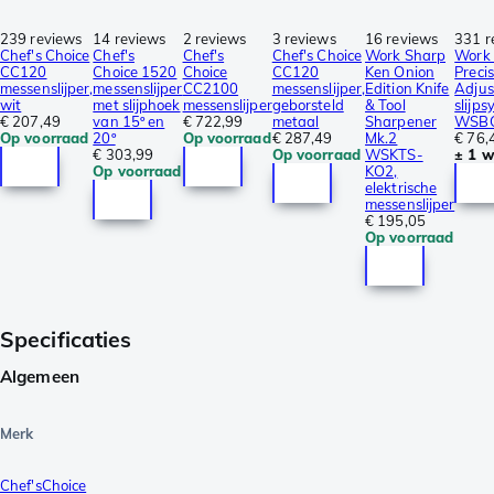
239 reviews
14 reviews
2 reviews
3 reviews
16 reviews
331 r
Chef's Choice
Chef's
Chef's
Chef's Choice
Work Sharp
Work
CC120
Choice 1520
Choice
CC120
Ken Onion
Preci
messenslijper,
messenslijper
CC2100
messenslijper,
Edition Knife
Adjus
wit
met slijphoek
messenslijper
geborsteld
& Tool
slijps
€ 207,49
van 15º en
€ 722,99
metaal
Sharpener
WSB
Op voorraad
20º
Op voorraad
€ 287,49
Mk.2
€ 76,
€ 303,99
Op voorraad
WSKTS-
± 1 
Op voorraad
KO2,
elektrische
messenslijper
€ 195,05
Op voorraad
Specificaties
Algemeen
Merk
Chef'sChoice