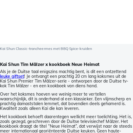
Kai Shun Classic-trancheermes met BBQ Spice-kruiden
Kai Shun Tim Mälzer x kookboek Neue Heimat
Als je de Duitse taal enigszins machtig bent, is dit een ontzettend
leuke giftset
! Je ontvangt een prachtig 20 cm lang koksmes uit de
Kai Shun Premier Tim Mälzer-serie - ontworpen door de Duitse tv-
kok Tim Mälzer - en een kookboek van diens hand.
Over het koksmes hoeven we weinig meer te vertellen
waarschijnlijk, dit is onderhand al een klassieker. Een vlijmscherp en
prachtig damaststalen lemmet, dat bovendien deels gehamerd is.
Kwaliteit zoals alleen Kai die kan leveren.
Het kookboek behoeft daarentegen wellicht meer toelichting. Het is,
zoals gezegd, geschreven door de Duitse televisiechef Mälzer. Het
kookboek draagt de titel “Neue Heimat”, dat verwijst naar de steeds
meer internationaal georiënteerde Duitse keuken. Geen haute-