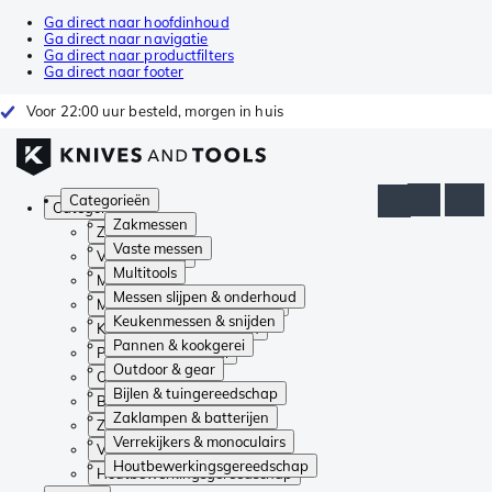
Ga direct naar hoofdinhoud
Ga direct naar navigatie
Ga direct naar productfilters
Ga direct naar footer
Voor 22:00 uur besteld, morgen in huis
Categorieën
Categorieën
Zakmessen
Zakmessen
Vaste messen
Vaste messen
Multitools
Multitools
Messen slijpen & onderhoud
Messen slijpen & onderhoud
Keukenmessen & snijden
Keukenmessen & snijden
Pannen & kookgerei
Pannen & kookgerei
Outdoor & gear
Outdoor & gear
Bijlen & tuingereedschap
Bijlen & tuingereedschap
Zaklampen & batterijen
Zaklampen & batterijen
Verrekijkers & monoculairs
Verrekijkers & monoculairs
Houtbewerkingsgereedschap
Houtbewerkingsgereedschap