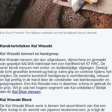
Kai Shun Premier Tim Mälzer-santoku en het kookboek Neue Heimat
Karakteristieken Kai Wasabi
Kai Wasabi lemmet en handgreep
Kai Wasabi messen zijn dun uitgeslepen, vlijmscherp en gemaakt
van gepolijst 6A/1K6-edelstaal met een hardheid tot 57 HRC. De
serie bevat messen met enkel- en dubbelzijdige slijpingen. Dankzij
de licht gewelfde lemmetrug heb je extra grip en controle tijdens het
snijden. De zwarte kunststof handgreep is vochtbestendig, robuust
en ligt prettig in de hand door de combinatie van bamboepoeder en
polypropyleen. Een Kai Wasabi-mes is daarmee scherp in gebruik én
in prijs. Wil je ook het hogere segment van Kai ontdekken? Bekijk
dan de
Kai Shun messen
.
Kai Wasabi Black
De Kai Wasabi Black-serie is binnen het assortiment van Kai een
fijne instap in de wereld van Japanse keukenmessen. Je krijgt de