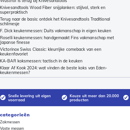
Wüsthof is terug bij Knivesandtools
Knivesandtools Wood Fiber snijplanken: stijlvol, sterk en
superpraktisch
Terug naar de basis: ontdek het Knivesandtools Traditional
schilmesje
F. Dick keukenmessen: Duits vakmanschap in eigen keuken
Roselli keukenmessen: handgemaakt Fins vakmanschap met
Japanse finesse
Victorinox Swiss Classic: kleurrijke comeback van een
keukenfavoriet
KA-BAR koksmessen: tactisch in de keuken
Klaar Af Kook 2024: wat vinden de beste koks van Eden-
keukenmessen?
Snelle levering uit eigen
Keuze uit meer dan 20.000
voorraad
producten
categorieën
Zakmessen
Vaste messen