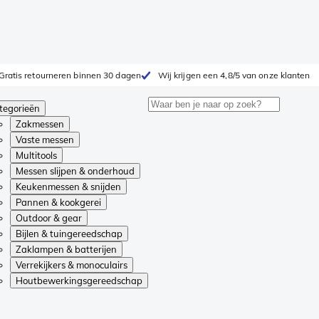
Gratis retourneren binnen 30 dagen
Wij krijgen een 4,8/5 van onze klanten
tegorieën
Zakmessen
Vaste messen
Multitools
Messen slijpen & onderhoud
Keukenmessen & snijden
Pannen & kookgerei
Outdoor & gear
Bijlen & tuingereedschap
Zaklampen & batterijen
Verrekijkers & monoculairs
Houtbewerkingsgereedschap