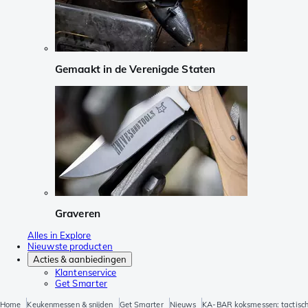
Gemaakt in de Verenigde Staten
Graveren
Alles in Explore
Nieuwste producten
Acties & aanbiedingen
Klantenservice
Get Smarter
Home
Keukenmessen & snijden
Get Smarter
Nieuws
KA-BAR koksmessen: tactisch