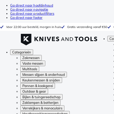
Ga direct naar hoofdinhoud
Ga direct naar navigatie
Ga direct naar productfilters
Ga direct naar footer
Voor 22:00 uur besteld, morgen in huis
Gratis verzending vanaf €50
Ca
Categorieën
Zakmessen
Vaste messen
Multitools
Messen slijpen & onderhoud
Keukenmessen & snijden
Pannen & kookgerei
Outdoor & gear
Bijlen & tuingereedschap
Zaklampen & batterijen
Verrekijkers & monoculairs
Houtbewerkingsgereedschap