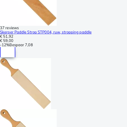
37 reviews
Skerper Paddle Strop STP004, ruw, stropping paddle
€ 51,92
€ 59,00
-
12%
Bespaar
7,08