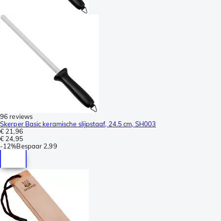
96 reviews
Skerper Basic keramische slijpstaaf, 24.5 cm, SH003
€ 21,96
€ 24,95
-
12%
Bespaar
2,99