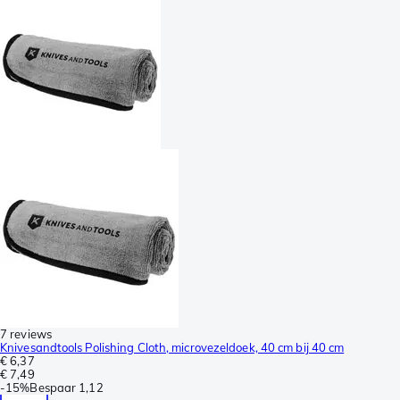
7 reviews
Knivesandtools Polishing Cloth, microvezeldoek, 40 cm bij 40 cm
€ 6,37
€ 7,49
-
15%
Bespaar
1,12