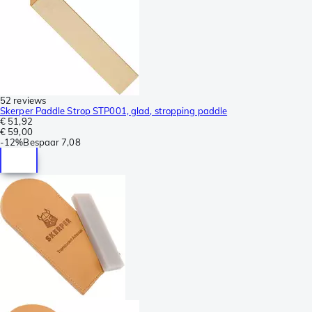
52 reviews
Skerper Paddle Strop STP001, glad, stropping paddle
€ 51,92
€ 59,00
-
12%
Bespaar
7,08