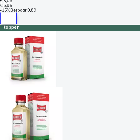
€ 5,06
€ 5,95
-
15%
Bespaar
0,89
topper