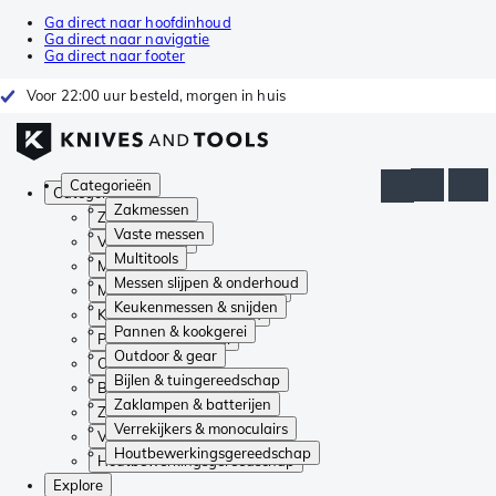
Ga direct naar hoofdinhoud
Ga direct naar navigatie
Ga direct naar footer
Voor 22:00 uur besteld, morgen in huis
Categorieën
Categorieën
Zakmessen
Zakmessen
Vaste messen
Vaste messen
Multitools
Multitools
Messen slijpen & onderhoud
Messen slijpen & onderhoud
Keukenmessen & snijden
Keukenmessen & snijden
Pannen & kookgerei
Pannen & kookgerei
Outdoor & gear
Outdoor & gear
Bijlen & tuingereedschap
Bijlen & tuingereedschap
Zaklampen & batterijen
Zaklampen & batterijen
Verrekijkers & monoculairs
Verrekijkers & monoculairs
Houtbewerkingsgereedschap
Houtbewerkingsgereedschap
Explore