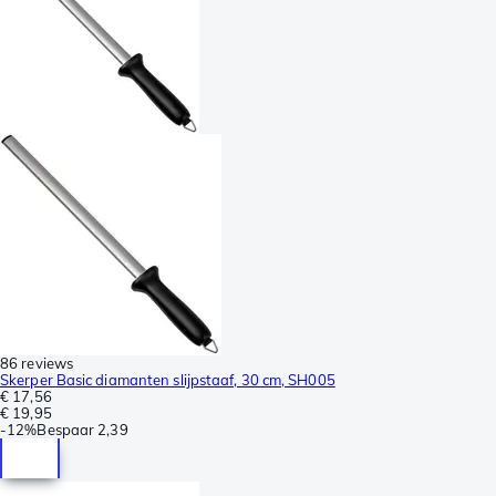
86 reviews
Skerper Basic diamanten slijpstaaf, 30 cm, SH005
€ 17,56
€ 19,95
-
12%
Bespaar
2,39