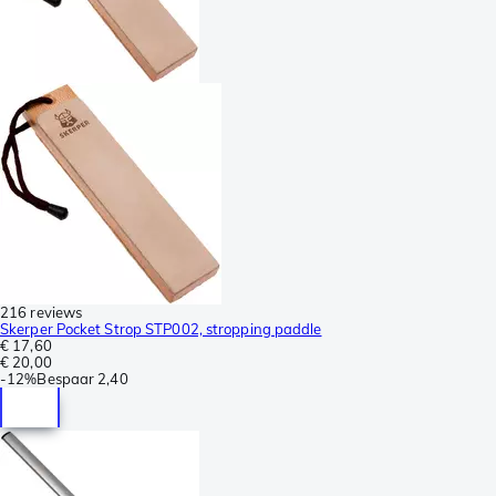
216 reviews
Skerper Pocket Strop STP002, stropping paddle
€ 17,60
€ 20,00
-
12%
Bespaar
2,40