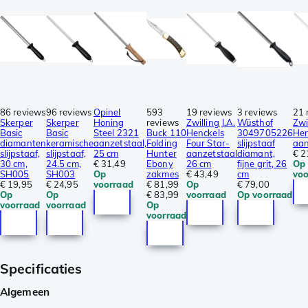
86 reviews
96 reviews
Opinel
593
19 reviews
3 reviews
21 
Skerper
Skerper
Honing
reviews
Zwilling J.A.
Wüsthof
Zwil
Basic
Basic
Steel 2321
Buck 110
Henckels
3049705226
Hen
diamanten
keramische
aanzetstaal,
Folding
Four Star-
slijpstaaf
aan
slijpstaaf,
slijpstaaf,
25 cm
Hunter
aanzetstaal
diamant,
€ 2
30 cm,
24.5 cm,
€ 31,49
Ebony
26 cm
fijne grit, 26
Op
SH005
SH003
Op
zakmes
€ 43,49
cm
voo
€ 19,95
€ 24,95
voorraad
€ 81,99
Op
€ 79,00
Op
Op
€ 83,99
voorraad
Op voorraad
voorraad
voorraad
Op
voorraad
Specificaties
Algemeen