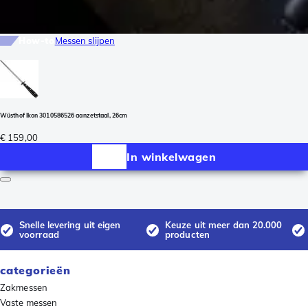
How-to
Messen slijpen
Wüsthof Ikon 3010586526 aanzetstaal, 26cm
€ 159,00
In winkelwagen
Snelle levering uit eigen
Keuze uit meer dan 20.000
voorraad
producten
categorieën
Zakmessen
Vaste messen