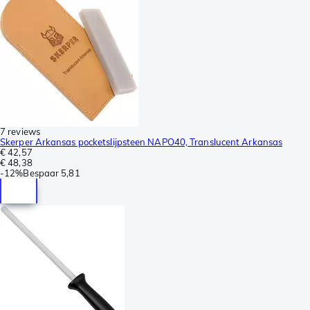
7 reviews
Skerper Arkansas pocketslijpsteen NAPO40, Translucent Arkansas
€ 42,57
€ 48,38
-
12%
Bespaar
5,81