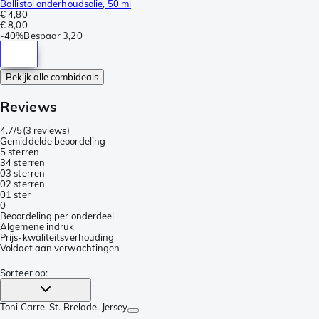
Ballistol onderhoudsolie, 50 ml
€ 4,80
€ 8,00
-
40%
Bespaar
3,20
Bekijk alle combideals
Reviews
4.7/5
(
3 reviews
)
Gemiddelde beoordeling
5 sterren
3
4 sterren
0
3 sterren
0
2 sterren
0
1 ster
0
Beoordeling per onderdeel
Algemene indruk
Prijs-kwaliteitsverhouding
Voldoet aan verwachtingen
Sorteer op
:
Toni Carre
, St. Brelade, Jersey