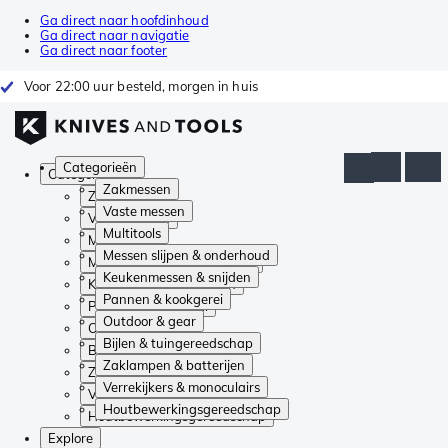
Ga direct naar hoofdinhoud
Ga direct naar navigatie
Ga direct naar footer
Voor 22:00 uur besteld, morgen in huis
Categorieën
Categorieën
Zakmessen
Zakmessen
Vaste messen
Vaste messen
Multitools
Multitools
Messen slijpen & onderhoud
Messen slijpen & onderhoud
Keukenmessen & snijden
Keukenmessen & snijden
Pannen & kookgerei
Pannen & kookgerei
Outdoor & gear
Outdoor & gear
Bijlen & tuingereedschap
Bijlen & tuingereedschap
Zaklampen & batterijen
Zaklampen & batterijen
Verrekijkers & monoculairs
Verrekijkers & monoculairs
Houtbewerkingsgereedschap
Houtbewerkingsgereedschap
Explore