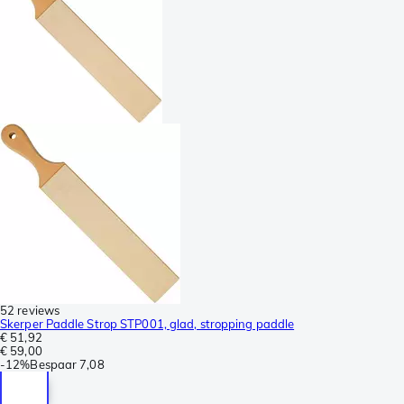
52 reviews
Skerper Paddle Strop STP001, glad, stropping paddle
€ 51,92
€ 59,00
-
12%
Bespaar
7,08