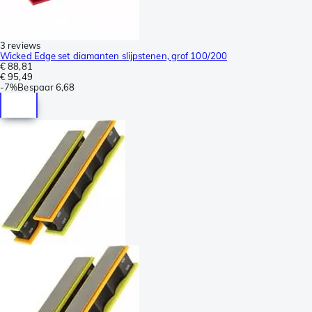
3 reviews
Wicked Edge set diamanten slijpstenen, grof 100/200
€ 88,81
€ 95,49
-
7%
Bespaar
6,68