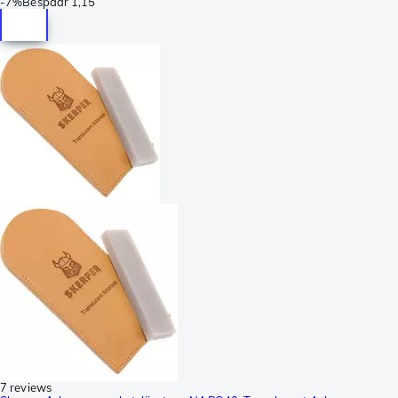
-
7%
Bespaar
1,15
7 reviews