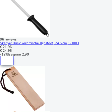
96 reviews
Skerper Basic keramische slijpstaaf, 24.5 cm, SH003
€ 21,96
€ 24,95
-
12%
Bespaar
2,99