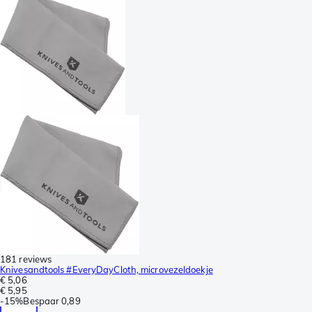
181 reviews
Knivesandtools #EveryDayCloth, microvezeldoekje
€ 5,06
€ 5,95
-
15%
Bespaar
0,89