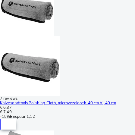
7 reviews
Knivesandtools Polishing Cloth, microvezeldoek, 40 cm bij 40 cm
€ 6,37
€ 7,49
-
15%
Bespaar
1,12