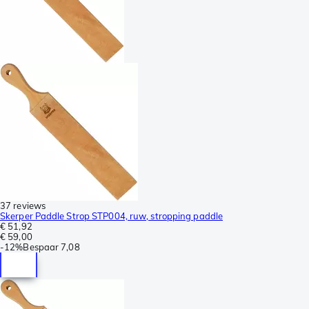
37 reviews
Skerper Paddle Strop STP004, ruw, stropping paddle
€ 51,92
€ 59,00
-
12%
Bespaar
7,08