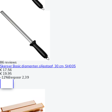
86 reviews
Skerper Basic diamanten slijpstaaf, 30 cm, SH005
€ 17,56
€ 19,95
-
12%
Bespaar
2,39