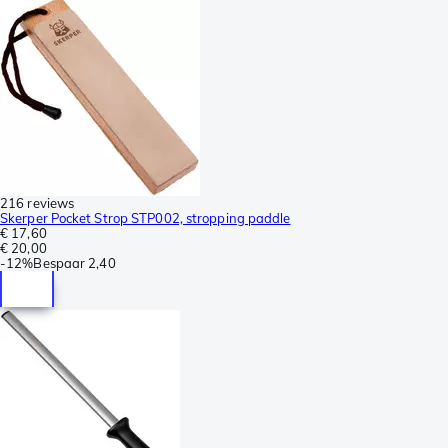
216 reviews
Skerper Pocket Strop STP002, stropping paddle
€ 17,60
€ 20,00
-
12%
Bespaar
2,40