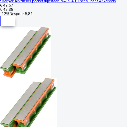
Skerper Arkansas pocketslijpsteen NAPO40, Translucent Arkansas
€ 42,57
€ 48,38
-
12%
Bespaar
5,81